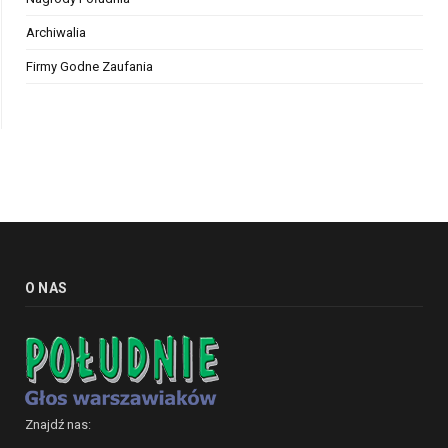
Archiwalia
Firmy Godne Zaufania
O NAS
Znajdź nas: