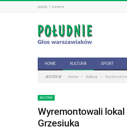
piątek, 7 sierpnia
HOME
KULTURA
SPORT
»
»
Home
Kultura
Wyremontowal
JESTEŚ W:
KULTURA
Wyremontowali lokal 
Grzesiuka