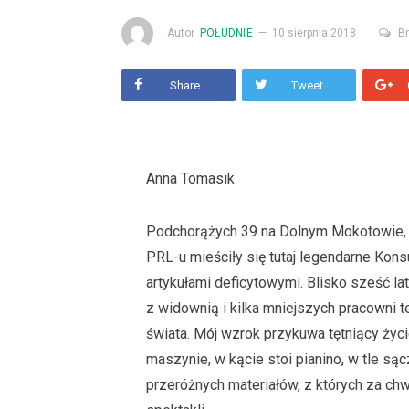
Autor
POŁUDNIE
10 sierpnia 2018
B
Share
Tweet
Anna Tomasik
Podchorążych 39 na Dolnym Mokotowie, 
PRL-u mieściły się tutaj legendarne Kon
artykułami deficytowymi. Blisko sześć la
z widownią i kilka mniejszych pracowni t
świata. Mój wzrok przykuwa tętniący życi
maszynie, w kącie stoi pianino, w tle są
przeróżnych materiałów, z których za chw