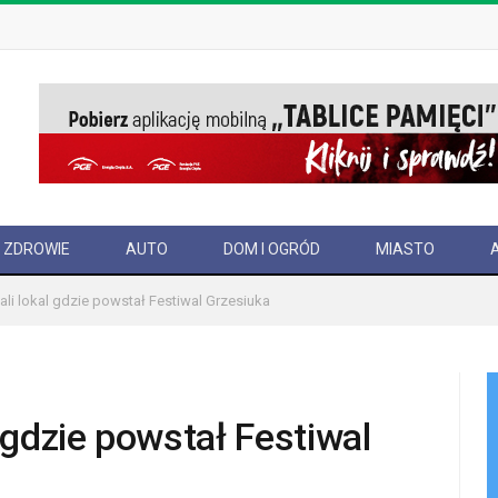
ZDROWIE
AUTO
DOM I OGRÓD
MIASTO
i lokal gdzie powstał Festiwal Grzesiuka
gdzie powstał Festiwal