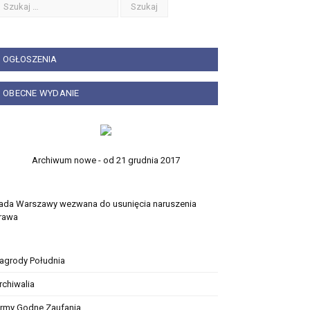
OGŁOSZENIA
OBECNE WYDANIE
Archiwum nowe - od 21 grudnia 2017
ada Warszawy wezwana do usunięcia naruszenia
rawa
agrody Południa
rchiwalia
irmy Godne Zaufania