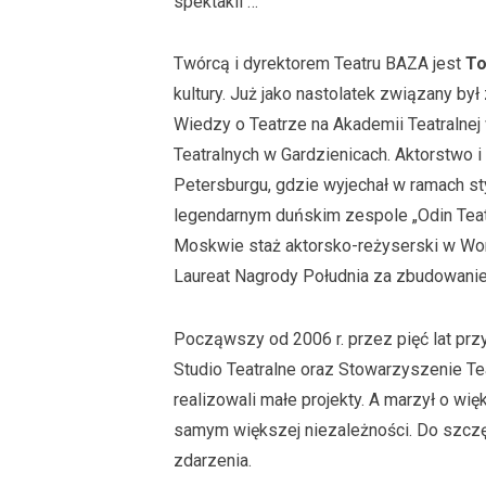
spektakli …
Twórcą i dyrektorem Teatru BAZA jest
To
kultury. Już jako nastolatek związany by
Wiedzy o Teatrze na Akademii Teatralne
Teatralnych w Gardzienicach. Aktorstwo i
Petersburgu, gdzie wyjechał w ramach s
legendarnym duńskim zespole „Odin Teatr
Moskwie staż aktorsko-reżyserski w Wor
Laureat Nagrody Południa za zbudowanie
Począwszy od 2006 r. przez pięć lat prz
Studio Teatralne oraz Stowarzyszenie Tea
realizowali małe projekty. A marzył o wię
samym większej niezależności. Do szcz
zdarzenia.