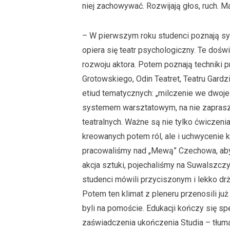
niej zachowywać. Rozwijają głos, ruch. Maj
– W pierwszym roku studenci poznają sy
opiera się teatr psychologiczny. Te doś
rozwoju aktora. Potem poznają techniki
Grotowskiego, Odin Teatret, Teatru Gardz
etiud tematycznych: „milczenie we dwoje
systemem warsztatowym, na nie zapras
teatralnych. Ważne są nie tylko ćwiczeni
kreowanych potem ról, ale i uchwycenie 
pracowaliśmy nad „Mewą” Czechowa, aby p
akcja sztuki, pojechaliśmy na Suwalszcz
studenci mówili przyciszonym i lekko drż
Potem ten klimat z pleneru przenosili już
byli na pomoście. Edukacji kończy się 
zaświadczenia ukończenia Studia – tłu