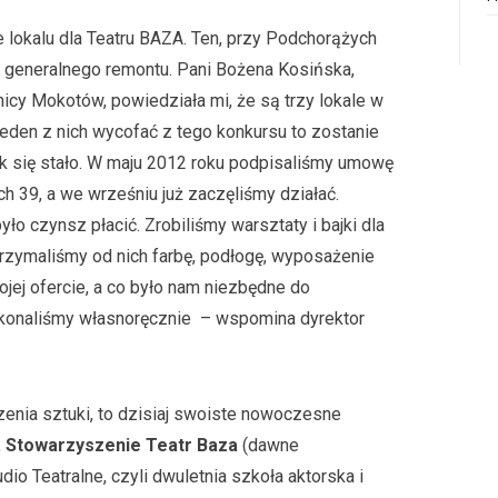
 lokalu dla Teatru BAZA. Ten, przy Podchorążych
do generalnego remontu. Pani Bożena Kosińska,
nicy Mokotów, powiedziała mi, że są trzy lokale w
 jeden z nich wycofać z tego konkursu to zostanie
 tak się stało. W maju 2012 roku podpisaliśmy umowę
h 39, a we wrześniu już zaczęliśmy działać.
ło czynsz płacić. Zrobiliśmy warsztaty i bajki dla
rzymaliśmy od nich farbę, podłogę, wyposażenie
ojej ofercie, a co było nam niezbędne do
konaliśmy własnoręcznie
– wspomina dyrektor
rzenia sztuki, to dzisiaj swoiste nowoczesne
,
Stowarzyszenie Teatr Baza
(dawne
io Teatralne, czyli dwuletnia szkoła aktorska i