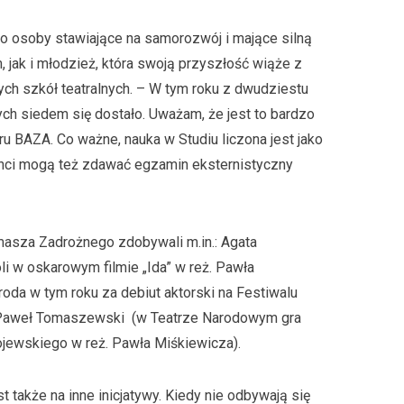
o osoby stawiające na samorozwój i mające silną
 jak i młodzież, która swoją przyszłość wiąże z
h szkół teatralnych. – W tym roku z dwudziestu
ch siedem się dostało. Uważam, że jest to bardzo
ru BAZA. Co ważne, nauka w Studiu liczona jest jako
nci mogą też zdawać egzamin eksternistyczny
masza Zadrożnego zdobywali m.in.: Agata
li w oskarowym filmie „Ida” w reż. Pawła
da w tym roku za debiut aktorski na Festiwalu
Paweł Tomaszewski (w Teatrze Narodowym gra
tojewskiego w reż. Pawła Miśkiewicza).
 także na inne inicjatywy. Kiedy nie odbywają się