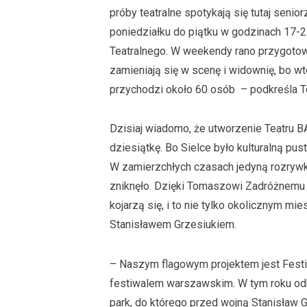
próby teatralne spotykają się tutaj senio
poniedziałku do piątku w godzinach 17-2
Teatralnego. W weekendy rano przygoto
zamieniają się w scenę i widownię, bo wt
przychodzi około 60 osób – podkreśla 
Dzisiaj wiadomo, że utworzenie Teatru B
dziesiątkę. Bo Sielce było kulturalną pust
W zamierzchłych czasach jedyną rozrywkę 
zniknęło. Dzięki Tomaszowi Zadróżnemu t
kojarzą się, i to nie tylko okolicznym m
Stanisławem Grzesiukiem.
– Naszym flagowym projektem jest Festiwa
festiwalem warszawskim. W tym roku odbył
park, do którego przed wojną Stanisław G