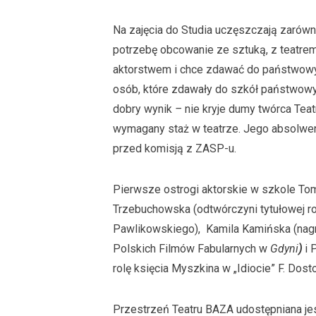
Na zajęcia do Studia uczęszczają zarówn
potrzebę obcowanie ze sztuką, z teatrem,
aktorstwem i chce zdawać do państwowyc
osób, które zdawały do szkół państwowy
dobry wynik
–
nie kryje dumy twórca Teat
wymagany staż w teatrze. Jego absolwe
przed komisją z ZASP-u.
Pierwsze ostrogi aktorskie w szkole To
Trzebuchowska (odtwórczyni tytułowej ro
Pawlikowskiego), Kamila Kamińska (nagro
Polskich Filmów Fabularnych w
Gdyni
)
i 
rolę księcia Myszkina w „Idiocie” F. Dos
Przestrzeń Teatru BAZA udostępniana jest