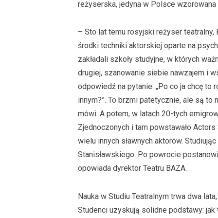
reżyserska, jedyna w Polsce wzorowana na
– Sto lat temu rosyjski reżyser teatralny
środki techniki aktorskiej oparte na psych
zakładali szkoły studyjne, w których wa
drugiej, szanowanie siebie nawzajem i w
odpowiedź na pytanie: „Po co ja chcę to
innym?”. To brzmi patetycznie, ale są to
mówi. A potem, w latach 20-tych emigrow
Zjednoczonych i tam powstawało Actors St
wielu innych sławnych aktorów. Studiują
Stanisławskiego. Po powrocie postanowił
opowiada dyrektor Teatru BAZA.
Nauka w Studiu Teatralnym trwa dwa lata, 
Studenci uzyskują solidne podstawy: jak t