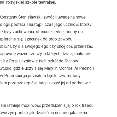
 rosyjskiej szkole teatralnej.
, Konstanty Stanisławski, zwrócił uwagę na nowe
ologii postaci. I nastąpił czas jego uczniów, którzy
żne były zachowania, stosunek jednej osoby do
spieranie się, szacunek do tego zawodu i
 robić? Czy dla swojego ego czy chcę coś przekazać
 naprawdę ważne rzeczy, o których dzisiaj mało się
ali z Rosji uczniowie tych szkół do Stanów
udio, gdzie uczyła się Marylin Monroe, Al Pacino i
c w Petersburgu poznałem tajniki tzw. metody
em przeszczepić ją tutaj i uczyć jej od podstaw –
ale istnieje możliwość przedłużenia jej o rok trzeci.
worzyć postać, jak działać na scenie i jak się na