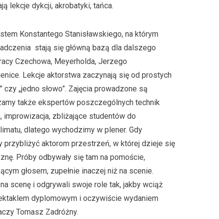
ą lekcje dykcji, akrobatyki, tańca.
stem Konstantego Stanisławskiego, na którym
wiadczenia stają się główną bazą dla dalszego
 pracy Czechowa, Meyerholda, Jerzego
ienice. Lekcje aktorstwa zaczynają się od prostych
” czy „jedno słowo”. Zajęcia prowadzone są
zamy także ekspertów poszczególnych technik
a, improwizacja, zbliżające studentów do
klimatu, dlatego wychodzimy w plener. Gdy
rzybliżyć aktorom przestrzeń, w której dzieje się
yznę. Próby odbywały się tam na pomoście,
ącym głosem, zupełnie inaczej niż na scenie.
 na scenę i odgrywali swoje role tak, jakby wciąż
spektaklem dyplomowym i oczywiście wydaniem
maczy Tomasz Zadróżny.