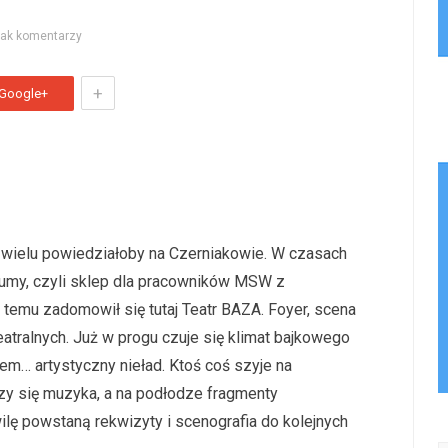
rak komentarzy
+
Google+
wielu powiedziałoby na Czerniakowie. W czasach
sumy, czyli sklep dla pracowników MSW z
t temu zadomowił się tutaj Teatr BAZA. Foyer, scena
eatralnych. Już w progu czuje się klimat bajkowego
em… artystyczny nieład. Ktoś coś szyje na
czy się muzyka, a na podłodze fragmenty
ilę powstaną rekwizyty i scenografia do kolejnych