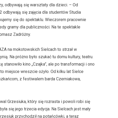
rzy, odbywają się warsztaty dla dzieci. – Od
2 odbywają się zajęcia dla studentów Studia
wujemy się do spektaklu. Wieczorem pracownie
edy gramy dla publiczności. Na te spektakle
Tomasz Zadróżny.
AZA na mokotowskich Sielcach to strzał w
ynią. Na próżno było szukać tu domu kultury, teatru.
stanowiło kino „Czajka”, ale po transformacji i ono
o miejsce wreszcie ożyło. Od kilku lat Sielce
ieszkańcom, z festiwalem barda Czerniakowa,
l Grzesiuka, który się rozrasta i powoli robi się
a się jego trzecia edycja. Na Sielcach jest mały
rzesiuk przychodził na potańcówki, a teraz