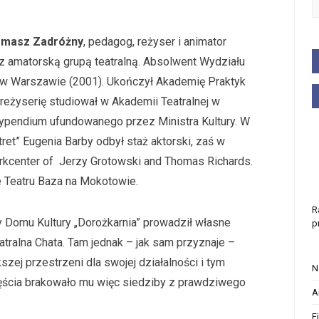
masz Zadróżny
, pedagog, reżyser i animator
ł z amatorską grupą teatralną. Absolwent Wydziału
j w Warszawie (2001). Ukończył Akademię Praktyk
 reżyserię studiował w Akademii Teatralnej w
typendium ufundowanego przez Ministra Kultury. W
et” Eugenia Barby odbył staż aktorski, zaś w
kcenter of Jerzy Grotowski and Thomas Richards.
 Teatru Baza na Mokotowie.
R
y Domu Kultury „Dorożkarnia” prowadził własne
p
tralna Chata. Tam jednak – jak sam przyznaje –
kszej przestrzeni dla swojej działalności i tym
N
ęścia brakowało mu więc siedziby z prawdziwego
A
F