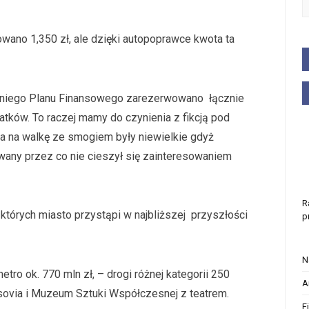
wano 1,350 zł, ale dzięki autopoprawce kwota ta
tniego Planu Finansowego zarezerwowano łącznie
atków. To raczej mamy do czynienia z fikcją pod
a na walkę ze smogiem były niewielkie gdyż
any przez co nie cieszył się zainteresowaniem
R
 których miasto przystąpi w najbliższej przyszłości
p
N
tro ok. 770 mln zł, – drogi różnej kategorii 250
A
rsovia i Muzeum Sztuki Współczesnej z teatrem.
F