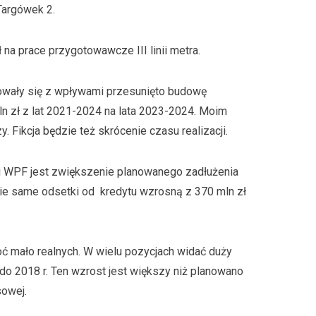
Targówek 2.
na prace przygotowawcze III linii metra.
owały się z wpływami przesunięto budowę
n zł z lat 2021-2024 na lata 2023-2024. Moim
 Fikcja będzie też skrócenie czasu realizacji.
i WPF jest zwiększenie planowanego zadłużenia
zie same odsetki od kredytu wzrosną z 370 mln zł
oć mało realnych. W wielu pozycjach widać duży
o 2018 r. Ten wzrost jest większy niż planowano
sowej.