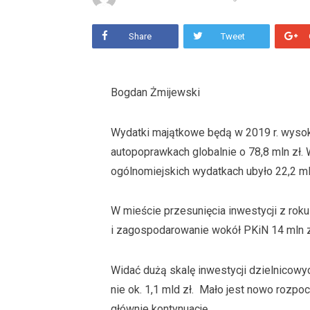
Share
Tweet
Bogdan Żmijewski
Wydatki majątkowe będą w 2019 r. wysoki
autopoprawkach globalnie o 78,8 mln zł. 
ogólnomiejskich wydatkach ubyło 22,2 ml
W mieście przesunięcia inwestycji z roku 
i zagospodarowanie wokół PKiN 14 mln zł 
Widać dużą skalę inwestycji dzielnicowy
nie ok. 1,1 mld zł. Mało jest nowo rozp
głównie kontynuację.