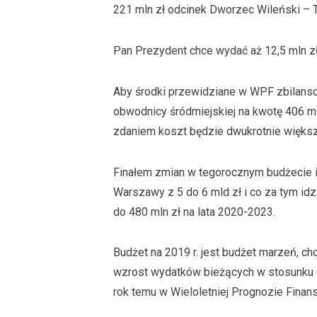
221 mln zł odcinek Dworzec Wileński – 
Pan Prezydent chce wydać aż 12,5 mln zł 
Aby środki przewidziane w WPF zbilans
obwodnicy śródmiejskiej na kwotę 406 ml
zdaniem koszt będzie dwukrotnie większy.
Finałem zmian w tegorocznym budżecie 
Warszawy z 5 do 6 mld zł i co za tym id
do 480 mln zł na lata 2020-2023.
Budżet na 2019 r. jest budżet marzeń, ch
wzrost wydatków bieżących w stosunku d
rok temu w Wieloletniej Prognozie Finan