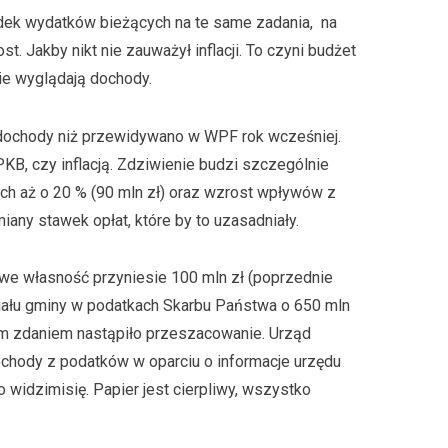
adek wydatków bieżących na te same zadania, na
. Jakby nikt nie zauważył inflacji. To czyni budżet
ie wyglądają dochody.
ochody niż przewidywano w WPF rok wcześniej.
KB, czy inflacją. Zdziwienie budzi szczególnie
h aż o 20 % (90 mln zł) oraz wzrost wpływów z
iany stawek opłat, które by to uzasadniały.
e własność przyniesie 100 mln zł (poprzednie
działu gminy w podatkach Skarbu Państwa o 650 mln
im zdaniem nastąpiło przeszacowanie. Urząd
chody z podatków w oparciu o informacje urzędu
widzimisię. Papier jest cierpliwy, wszystko