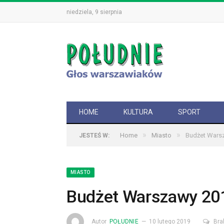
niedziela, 9 sierpnia
HOME
KULTURA
SPORT
»
»
Home
Miasto
Budżet Wars
JESTEŚ W:
MIASTO
Budżet Warszawy 20
Autor
POŁUDNIE
10 lutego 2019
Bra