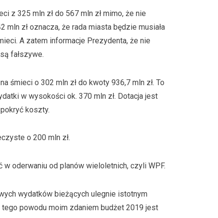
i z 325 mln zł do 567 mln zł mimo, że nie
42 mln zł oznacza, że rada miasta będzie musiała
ieci. A zatem informacje Prezydenta, że nie
są fałszywe.
 śmieci o 302 mln zł do kwoty 936,7 mln zł. To
datki w wysokości ok. 370 mln zł. Dotacja jest
pokryć koszty.
czyste o 200 mln zł.
ć w oderwaniu od planów wieloletnich, czyli WPF.
towych wydatków bieżących ulegnie istotnym
 Z tego powodu moim zdaniem budżet 2019 jest