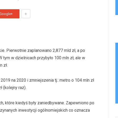
+
Google+
e. Pierwotnie zaplanowano 2,877 mld zł, a po
W tym w dzielnicach przybyło 100 mln zł, ale w
n zł.
2019 na 2020 i zmniejszenia tj.: metro o 104 mln zł
(kolejny raz).
ch, które kiedyś były zaniedbywane. Zapewniono po
oczynanych inwestycji ogólnomiejskich co oznacza