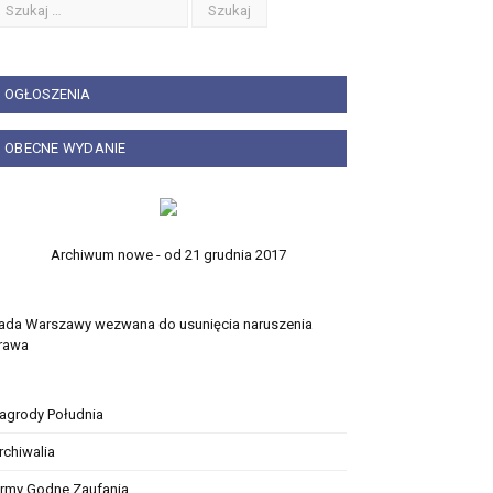
OGŁOSZENIA
OBECNE WYDANIE
Archiwum nowe - od 21 grudnia 2017
ada Warszawy wezwana do usunięcia naruszenia
rawa
agrody Południa
rchiwalia
irmy Godne Zaufania