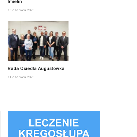
Imielin
15 czerwca 2026
Rada Osiedla Augustówka
11 czerwca 2026