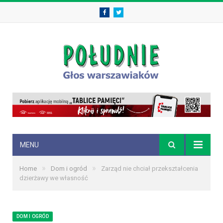
Facebook
Twitter
MENU
»
»
Home
Dom i ogród
Zarząd nie chciał przekształcenia
dzierżawy we własność
DOM I OGRÓD