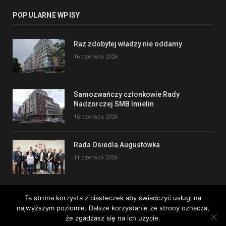
POPULARNE WPISY
Raz zdobytej władzy nie oddamy
16 czerwca 2026
Samozwańczy członkowie Rady
Nadzorczej SMB Imielin
15 czerwca 2026
Rada Osiedla Augustówka
11 czerwca 2026
Ta strona korzysta z ciasteczek aby świadczyć usługi na
najwyższym poziomie. Dalsze korzystanie ze strony oznacza,
Copyright © 2017
że zgadzasz się na ich użycie.