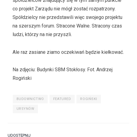
spółdzielców znajdujący się w tym samym punkcie
co projekt Zarządu nie mógł zostać rozpatrzony.
Spółdzielcy nie przedstawili więc swojego projektu
na szerszym forum. Stracone Walne. Stracony czas
ludzi, którzy na nie przyszli.
Ale raz zasiane ziarno oczekiwań będzie kiełkować.
Na zdjęciu: Budynki SBM Stokłosy. Fot. Andrzej
Rogiński
BUDOWNICTWO
FEATURED
ROGIŃSKI
URSYNÓW
UDOSTĘPNIJ