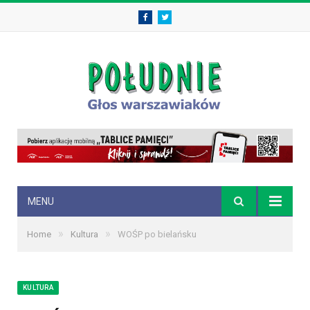
Facebook
Twitter
MENU
»
»
Home
Kultura
WOŚP po bielańsku
KULTURA