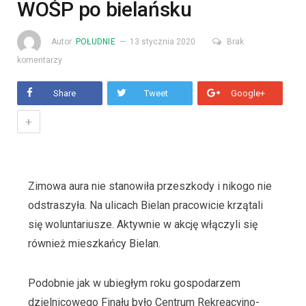
WOŚP po bielańsku
Autor
POŁUDNIE
13 stycznia 2020
Brak
komentarzy
Share
Tweet
Google+
+
Zimowa aura nie stanowiła przeszkody i nikogo nie
odstraszyła. Na ulicach Bielan pracowicie krzątali
się woluntariusze. Aktywnie w akcję włączyli się
również mieszkańcy Bielan.
Podobnie jak w ubiegłym roku gospodarzem
dzielnicowego Finału było Centrum Rekreacyjno-