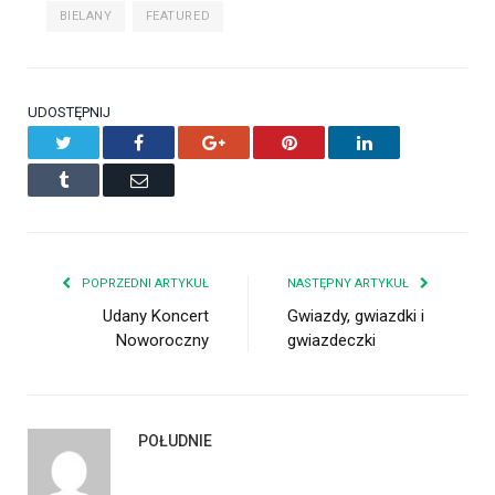
BIELANY
FEATURED
UDOSTĘPNIJ
Twitter
Facebook
Google+
Pinterest
LinkedIn
Tumblr
Email
POPRZEDNI ARTYKUŁ
NASTĘPNY ARTYKUŁ
Udany Koncert
Gwiazdy, gwiazdki i
Noworoczny
gwiazdeczki
POŁUDNIE