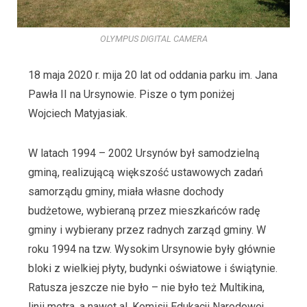
OLYMPUS DIGITAL CAMERA
18 maja 2020 r. mija 20 lat od oddania parku im. Jana
Pawła II na Ursynowie. Pisze o tym poniżej
Wojciech Matyjasiak.
W latach 1994 – 2002 Ursynów był samodzielną
gminą, realizującą większość ustawowych zadań
samorządu gminy, miała własne dochody
budżetowe, wybieraną przez mieszkańców radę
gminy i wybierany przez radnych zarząd gminy. W
roku 1994 na tzw. Wysokim Ursynowie były głównie
bloki z wielkiej płyty, budynki oświatowe i świątynie.
Ratusza jeszcze nie było – nie było też Multikina,
linii metra, a nawet al. Komisji Edukacji Narodowej.