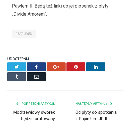
Pawłem II. Będą też linki do jej piosenek z płyty
„Divide Amorem”.
FEATURED
UDOSTĘPNIJ
Twitter
Facebook
Google+
Pinterest
LinkedIn
Tumblr
Email
POPRZEDNI ARTYKUŁ
NASTĘPNY ARTYKUŁ
Modrzewiowy dworek
Od płyty do spotkania
będzie uratowany
z Papieżem JP II