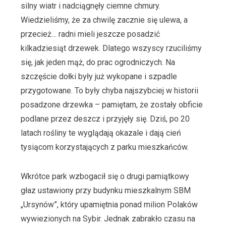
silny wiatr i nadciągnęły ciemne chmury.
Wiedzieliśmy, że za chwilę zacznie się ulewa, a
przecież… radni mieli jeszcze posadzić
kilkadziesiąt drzewek. Dlatego wszyscy rzuciliśmy
się, jak jeden mąż, do prac ogrodniczych. Na
szczęście dołki były już wykopane i szpadle
przygotowane. To były chyba najszybciej w historii
posadzone drzewka – pamiętam, że zostały obficie
podlane przez deszcz i przyjęły się. Dziś, po 20
latach rośliny te wyglądają okazale i dają cień
tysiącom korzystających z parku mieszkańców.
Wkrótce park wzbogacił się o drugi pamiątkowy
głaz ustawiony przy budynku mieszkalnym SBM
„Ursynów”, który upamiętnia ponad milion Polaków
wywiezionych na Sybir. Jednak zabrakło czasu na