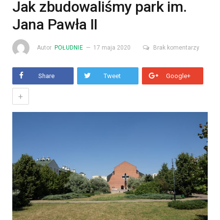
Jak zbudowaliśmy park im.
Jana Pawła II
Autor
POŁUDNIE
17 maja 2020
Brak komentarzy
Share
Tweet
Google+
+