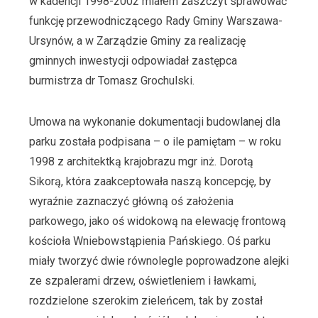
w kadencji 1998-2002 miałem zaszczyt sprawować
funkcję przewodniczącego Rady Gminy Warszawa-
Ursynów, a w Zarządzie Gminy za realizację
gminnych inwestycji odpowiadał zastępca
burmistrza dr Tomasz Grochulski.
Umowa na wykonanie dokumentacji budowlanej dla
parku została podpisana – o ile pamiętam – w roku
1998 z architektką krajobrazu mgr inż. Dorotą
Sikorą, która zaakceptowała naszą koncepcję, by
wyraźnie zaznaczyć główną oś założenia
parkowego, jako oś widokową na elewację frontową
kościoła Wniebowstąpienia Pańskiego. Oś parku
miały tworzyć dwie równolegle poprowadzone alejki
ze szpalerami drzew, oświetleniem i ławkami,
rozdzielone szerokim zieleńcem, tak by został