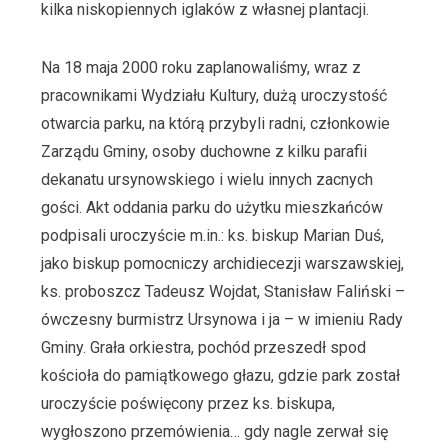
kilka niskopiennych iglaków z własnej plantacji.
Na 18 maja 2000 roku zaplanowaliśmy, wraz z
pracownikami Wydziału Kultury, dużą uroczystość
otwarcia parku, na którą przybyli radni, członkowie
Zarządu Gminy, osoby duchowne z kilku parafii
dekanatu ursynowskiego i wielu innych zacnych
gości. Akt oddania parku do użytku mieszkańców
podpisali uroczyście m.in.: ks. biskup Marian Duś,
jako biskup pomocniczy archidiecezji warszawskiej,
ks. proboszcz Tadeusz Wojdat, Stanisław Faliński –
ówczesny burmistrz Ursynowa i ja – w imieniu Rady
Gminy. Grała orkiestra, pochód przeszedł spod
kościoła do pamiątkowego głazu, gdzie park został
uroczyście poświęcony przez ks. biskupa,
wygłoszono przemówienia… gdy nagle zerwał się