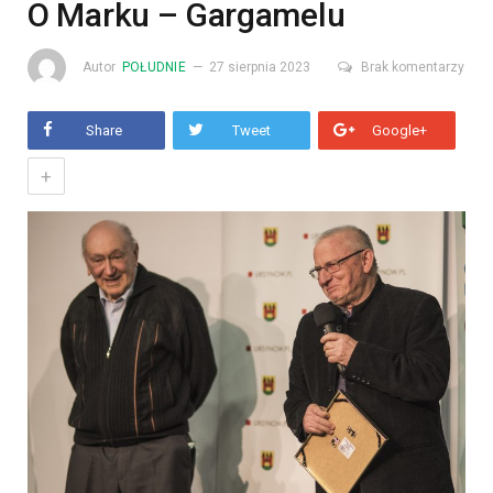
O Marku – Gargamelu
Autor
POŁUDNIE
27 sierpnia 2023
Brak komentarzy
Share
Tweet
Google+
+