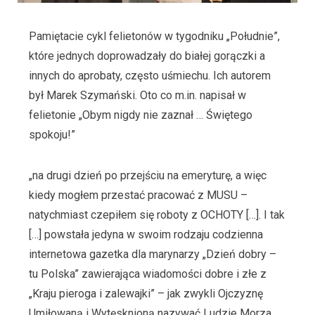
Pamiętacie cykl felietonów w tygodniku „Południe”,
które jednych doprowadzały do białej gorączki a
innych do aprobaty, często uśmiechu. Ich autorem
był Marek Szymański. Oto co m.in. napisał w
felietonie „Obym nigdy nie zaznał … Świętego
spokoju!”
„na drugi dzień po przejściu na emeryturę, a więc
kiedy mogłem przestać pracować z MUSU –
natychmiast czepiłem się roboty z OCHOTY […]. I tak
[…] powstała jedyna w swoim rodzaju codzienna
internetowa gazetka dla marynarzy „Dzień dobry –
tu Polska” zawierająca wiadomości dobre i złe z
„Kraju pieroga i zalewajki” – jak zwykli Ojczyznę
Umiłowaną i Wytęsknioną nazywać Ludzie Morza