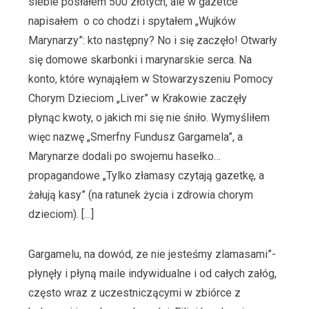
siebie posłałem 500 złotych, ale w gazetce
napisałem o co chodzi i spytałem „Wujków
Marynarzy”: kto następny? No i się zaczęło! Otwarły
się domowe skarbonki i marynarskie serca. Na
konto, które wynająłem w Stowarzyszeniu Pomocy
Chorym Dzieciom „Liver” w Krakowie zaczęły
płynąc kwoty, o jakich mi się nie śniło. Wymyśliłem
więc nazwę „Smerfny Fundusz Gargamela”, a
Marynarze dodali po swojemu hasełko…
propagandowe „Tylko złamasy czytają gazetkę, a
żałują kasy” (na ratunek życia i zdrowia chorym
dzieciom). […]
Gargamelu, na dowód, ze nie jesteśmy zlamasami”-
płynęły i płyną maile indywidualne i od całych załóg,
często wraz z uczestniczącymi w zbiórce z