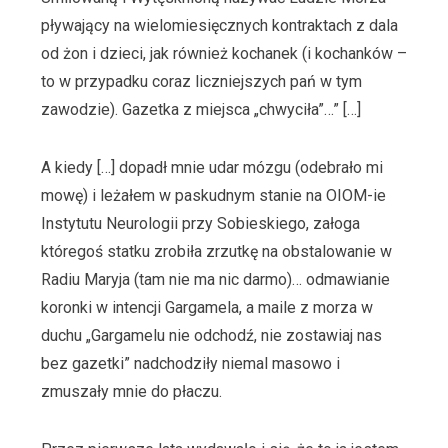
pływający na wielomiesięcznych kontraktach z dala
od żon i dzieci, jak również kochanek (i kochanków –
to w przypadku coraz liczniejszych pań w tym
zawodzie). Gazetka z miejsca „chwyciła”…” […]
A kiedy […] dopadł mnie udar mózgu (odebrało mi
mowę) i leżałem w paskudnym stanie na OIOM-ie
Instytutu Neurologii przy Sobieskiego, załoga
któregoś statku zrobiła zrzutkę na obstalowanie w
Radiu Maryja (tam nie ma nic darmo)… odmawianie
koronki w intencji Gargamela, a maile z morza w
duchu „Gargamelu nie odchodź, nie zostawiaj nas
bez gazetki” nadchodziły niemal masowo i
zmuszały mnie do płaczu.