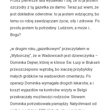
Przez pierwsze lata wydawało i się, że to ja jestem
szczodry z tą gazetka za darmo. Teraz już wiem, że
jest dokładnie odwrotnie: to ja jestem wdzięczny, bo
temu co robię zawdzięczam życie, siły i zdrowie. Po
prostu jestem tu potrzebny. Ludziom, a może i…
Bogu?
„w drugim roku „gazetkowym” przeczytałem w
„Wyborczej”, że w Wadowicach jest dziewczynka –
Dominika Dejner, której w klinice Św. Łucji w Brukseli
przeszczepiono wątrobę, bo inaczej przybyłoby
małych grobków na wadowickim cmentarzu. Po
operacji Dominika wymagała drogich lekarstw, a i
koszt wyjazdów na kontrolne wizyty w Belgii
przekraczały możliwości rodziców. Słowem:
Dominika potrzebowała pieniędzy. Natychmiast od