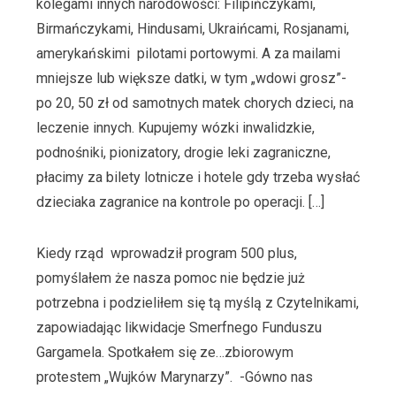
kolegami innych narodowości: Filipińczykami,
Birmańczykami, Hindusami, Ukraińcami, Rosjanami,
amerykańskimi pilotami portowymi. A za mailami
mniejsze lub większe datki, w tym „wdowi grosz”-
po 20, 50 zł od samotnych matek chorych dzieci, na
leczenie innych. Kupujemy wózki inwalidzkie,
podnośniki, pionizatory, drogie leki zagraniczne,
płacimy za bilety lotnicze i hotele gdy trzeba wysłać
dzieciaka zagranice na kontrole po operacji. […]
Kiedy rząd wprowadził program 500 plus,
pomyślałem że nasza pomoc nie będzie już
potrzebna i podzieliłem się tą myślą z Czytelnikami,
zapowiadając likwidacje Smerfnego Funduszu
Gargamela. Spotkałem się ze…zbiorowym
protestem „Wujków Marynarzy”. -Gówno nas