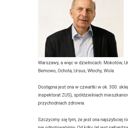
Warszawy, a więc w dzielnicach: Mokotów, Ur
Bemowo, Ochota, Ursus, Włochy, Wola.
Dostępna jest ona w czwartki w ok. 300. skl
inspektorat ZUS), spółdzielniach mieszkaniow
przychodniach zdrowia.
Szczycimy się tym, że jest ona najszybciej
nie odnotowaliśmy. Od kilku lat jest najbard