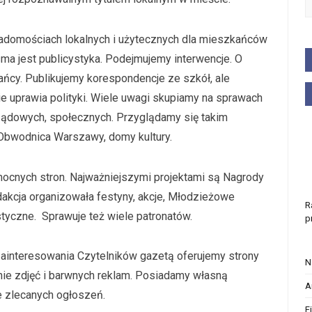
 wiadomościach lokalnych i użytecznych dla mieszkańców
ma jest publicystyka. Podejmujemy interwencje. O
ańcy. Publikujemy korespondencje ze szkół, ale
e uprawia polityki. Wiele uwagi skupiamy na sprawach
rządowych, społecznych. Przyglądamy się takim
Obwodnica Warszawy, domy kultury.
 mocnych stron. Najważniejszymi projektami są Nagrody
dakcja organizowała festyny, akcje, Młodzieżowe
R
styczne. Sprawuje też wiele patronatów.
p
ainteresowania Czytelników gazetą oferujemy strony
N
nie zdjęć i barwnych reklam. Posiadamy własną
A
 zlecanych ogłoszeń.
F