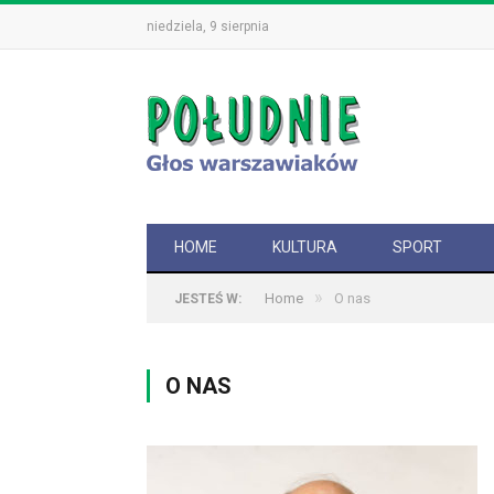
niedziela, 9 sierpnia
HOME
KULTURA
SPORT
»
Home
O nas
JESTEŚ W:
O NAS