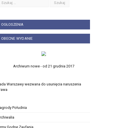
OGŁOSZENIA
OBECNE WYDANIE
Archiwum nowe - od 21 grudnia 2017
ada Warszawy wezwana do usunięcia naruszenia
rawa
agrody Południa
rchiwalia
irmy Godne Zaufania