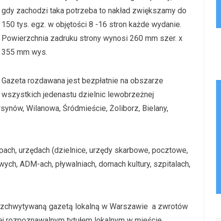
gdy zachodzi taka potrzeba to nakład zwiększamy do
150 tys. egz. w objętości 8 -16 stron każde wydanie.
Powierzchnia zadruku strony wynosi 260 mm szer. x
355 mm wys.
Gazeta rozdawana jest bezpłatnie na obszarze
wszystkich jedenastu dzielnic lewobrzeżnej
synów, Wilanowa, Śródmieście, Żoliborz, Bielany,
epach, urzędach (dzielnice, urzędy skarbowe, pocztowe,
ych, ADM-ach, pływalniach, domach kultury, szpitalach,
 rozchwytywaną gazetą lokalną w Warszawie a zwrotów
ziej rozpoznawalnym tytułem lokalnym w mieście.