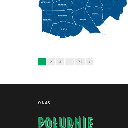
Next
1
2
3
…
71
O NAS