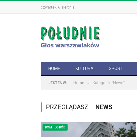
czwartek, 6 sierpnia
HOME
KULTURA
SPORT
»
Home
Kategoria: "News"
JESTEŚ W:
PRZEGLĄDASZ:
NEWS
DOM I OGRÓD