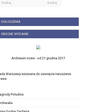
OGŁOSZENIA
OBECNE WYDANIE
Archiwum nowe - od 21 grudnia 2017
ada Warszawy wezwana do usunięcia naruszenia
rawa
agrody Południa
rchiwalia
irmy Godne Zaufania