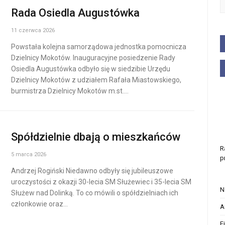
Rada Osiedla Augustówka
11 czerwca 2026
Powstała kolejna samorządowa jednostka pomocnicza
Dzielnicy Mokotów. Inauguracyjne posiedzenie Rady
Osiedla Augustówka odbyło się w siedzibie Urzędu
Dzielnicy Mokotów z udziałem Rafała Miastowskiego,
burmistrza Dzielnicy Mokotów m.st.…
Spółdzielnie dbają o mieszkańców
R
5 marca 2026
p
Andrzej Rogiński Niedawno odbyły się jubileuszowe
uroczystości z okazji 30-lecia SM Służewiec i 35-lecia SM
N
Służew nad Dolinką. To co mówili o spółdzielniach ich
członkowie oraz…
A
F