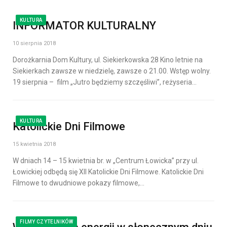
KULTURA
INFORMATOR KULTURALNY
10 sierpnia 2018
Dorożkarnia Dom Kultury, ul. Siekierkowska 28 Kino letnie na
Siekierkach zawsze w niedzielę, zawsze o 21.00. Wstęp wolny.
19 sierpnia – film „Jutro będziemy szczęśliwi”, reżyseria…
KULTURA
Katolickie Dni Filmowe
15 kwietnia 2018
W dniach 14 – 15 kwietnia br. w „Centrum Łowicka” przy ul.
Łowickiej odbędą się XII Katolickie Dni Filmowe. Katolickie Dni
Filmowe to dwudniowe pokazy filmowe,…
FILMY CZYTELNIKÓW