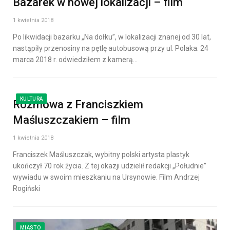
Bazarek w nowej lokalizacji – film
1 kwietnia 2018
Po likwidacji bazarku „Na dołku”, w lokalizacji znanej od 30 lat,
nastąpiły przenosiny na pętlę autobusową przy ul. Polaka. 24
marca 2018 r. odwiedziłem z kamerą…
KULTURA
Rozmowa z Franciszkiem
Maśluszczakiem – film
1 kwietnia 2018
Franciszek Maśluszczak, wybitny polski artysta plastyk
ukończył 70 rok życia. Z tej okazji udzielił redakcji „Południe”
wywiadu w swoim mieszkaniu na Ursynowie. Film Andrzej
Rogiński
MIASTO