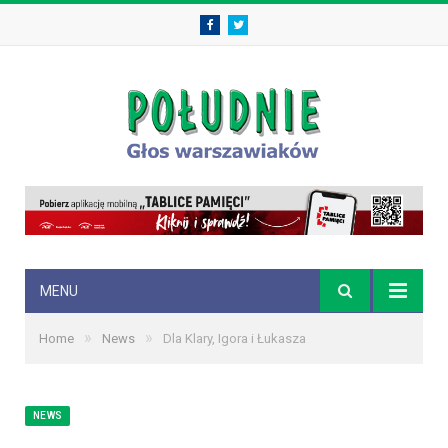
Facebook
Twitter
MENU
»
»
Home
News
Dla Klary, Igora i Łukasza
NEWS