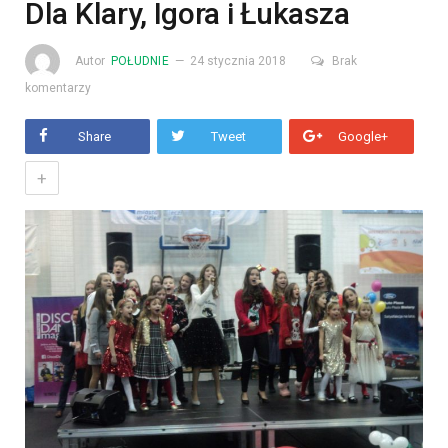
Dla Klary, Igora i Łukasza
Autor
POŁUDNIE
24 stycznia 2018
Brak
komentarzy
Share
Tweet
Google+
+