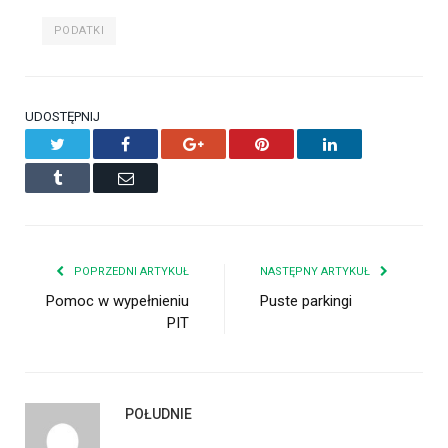
PODATKI
UDOSTĘPNIJ
Twitter
Facebook
Google+
Pinterest
LinkedIn
Tumblr
Email
POPRZEDNI ARTYKUŁ
NASTĘPNY ARTYKUŁ
Pomoc w wypełnieniu
Puste parkingi
PIT
POŁUDNIE