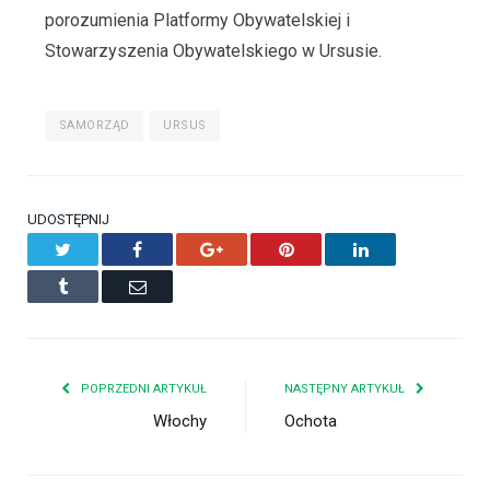
porozumienia Platformy Obywatelskiej i
Stowarzyszenia Obywatelskiego w Ursusie.
SAMORZĄD
URSUS
UDOSTĘPNIJ
Twitter
Facebook
Google+
Pinterest
LinkedIn
Tumblr
Email
POPRZEDNI ARTYKUŁ
NASTĘPNY ARTYKUŁ
Włochy
Ochota