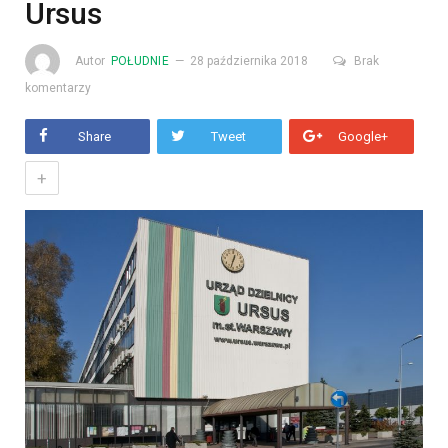
Ursus
Autor
POŁUDNIE
28 października 2018
Brak
komentarzy
Share
Tweet
Google+
+