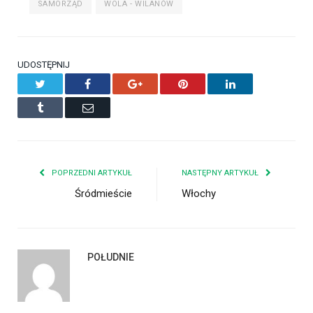
SAMORZĄD
WOLA - WILANÓW
UDOSTĘPNIJ
Twitter
Facebook
Google+
Pinterest
LinkedIn
Tumblr
Email
POPRZEDNI ARTYKUŁ
NASTĘPNY ARTYKUŁ
Śródmieście
Włochy
POŁUDNIE