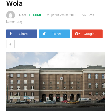
Wola
Autor
POŁUDNIE
28 października 2018
Brak
komentarzy
Share
Tweet
Google+
+