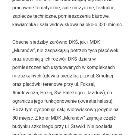
pracownie tematyczne, sale muzyczne, teatralne,
zaplecze techniczne, pomieszczenia biurowe,
kawiarenka i sala widowiskowa na około 330 miejsc.
Obecne siedziby zarówno DKŚ, jak i MDK
„Muranów”, nie zaspakajają potrzeb tych placówek
oraz utrudniają ich rozwój. DKŚ działa w
pomieszczeniach usytuowanych w kompleksach
mieszkalnych (główna siedziba przy ul. Smolnej
oraz placówki terenowe przy ul. Foksal,
Anielewicza, Hożej, Św. Salezego i Jazdów), co
ogranicza jego funkcjonowanie (kwestia hałasu).
Poza tym dysponuje salą widowiskową jedynie na
80 miejsc. Z kolei MDK „Muranów” zajmuje część
budynku szkolnego przy ul. Stawki. Nie posiada
profesjonalnej sali widowiskowej oraz ma zbyt małą