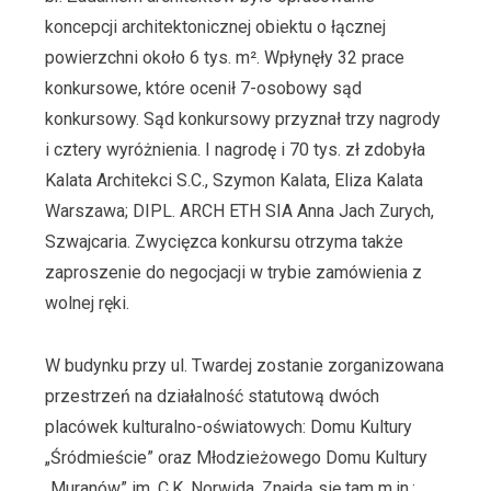
koncepcji architektonicznej obiektu o łącznej
powierzchni około 6 tys. m². Wpłynęły 32 prace
konkursowe, które ocenił 7-osobowy sąd
konkursowy. Sąd konkursowy przyznał trzy nagrody
i cztery wyróżnienia. I nagrodę i 70 tys. zł zdobyła
Kalata Architekci S.C., Szymon Kalata, Eliza Kalata
Warszawa; DIPL. ARCH ETH SIA Anna Jach Zurych,
Szwajcaria. Zwycięzca konkursu otrzyma także
zaproszenie do negocjacji w trybie zamówienia z
wolnej ręki.
W budynku przy ul. Twardej zostanie zorganizowana
przestrzeń na działalność statutową dwóch
placówek kulturalno-oświatowych: Domu Kultury
„Śródmieście” oraz Młodzieżowego Domu Kultury
„Muranów” im. C.K. Norwida. Znajdą się tam m.in.: