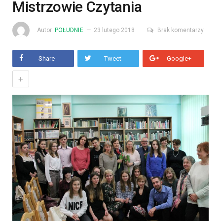
Mistrzowie Czytania
Autor
POŁUDNIE
23 lutego 2018
Brak komentarzy
Share
Tweet
Google+
+