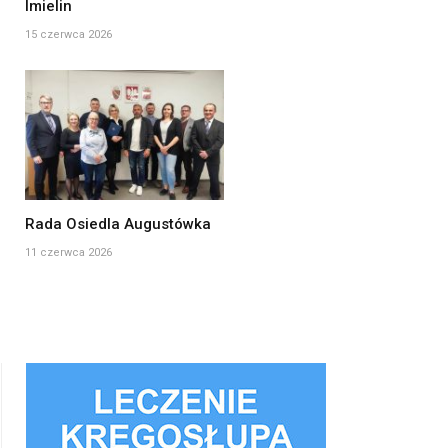
Imielin
15 czerwca 2026
Rada Osiedla Augustówka
11 czerwca 2026