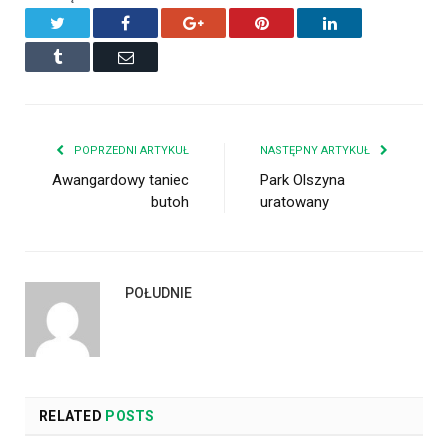
Twitter
Facebook
Google+
Pinterest
LinkedIn
Tumblr
Email
POPRZEDNI ARTYKUŁ
NASTĘPNY ARTYKUŁ
Awangardowy taniec
Park Olszyna
butoh
uratowany
POŁUDNIE
RELATED
POSTS