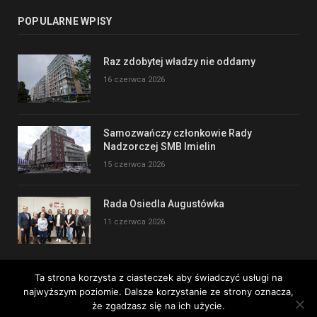
POPULARNE WPISY
Raz zdobytej władzy nie oddamy
16 czerwca 2026
Samozwańczy członkowie Rady
Nadzorczej SMB Imielin
15 czerwca 2026
Rada Osiedla Augustówka
11 czerwca 2026
Ta strona korzysta z ciasteczek aby świadczyć usługi na
najwyższym poziomie. Dalsze korzystanie ze strony oznacza,
Copyright © 2017
że zgadzasz się na ich użycie.