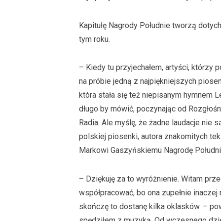
Kapitułę Nagrody Południe tworzą dotychcz
tym roku.
– Kiedy tu przyjechałem, artyści, którzy p
na próbie jedną z najpiękniejszych piose
która stała się też niepisanym hymnem Le
długo by mówić, poczynając od Rozgłośn
Radia. Ale myślę, że żadne laudacje nie s
polskiej piosenki, autora znakomitych te
Markowi Gaszyńskiemu Nagrodę Południa 
– Dziękuję za to wyróżnienie. Witam prz
współpracować, bo ona zupełnie inaczej r
skończę to dostanę kilka oklasków. – po
spędziłem z muzyką. Od wczesnego dzi