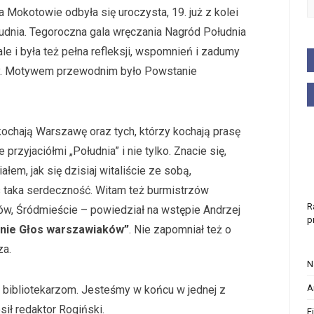
a Mokotowie odbyła się uroczysta, 19. już z kolei
udnia. Tegoroczna gala wręczania Nagród Południa
le i była też pełna refleksji, wspomnień i zadumy
wy. Motywem przewodnim było Powstanie
kochają Warszawę oraz tych, którzy kochają prasę
 przyjaciółmi „Południa” i nie tylko. Znacie się,
łem, jak się dzisiaj witaliście ze sobą,
s taka serdeczność. Witam też burmistrzów
R
ów, Śródmieście – powiedział na wstępie Andrzej
p
nie Głos warszawiaków”
. Nie zapomniał też o
za.
N
A
bibliotekarzom. Jesteśmy w końcu w jednej z
ił redaktor Rogiński.
F