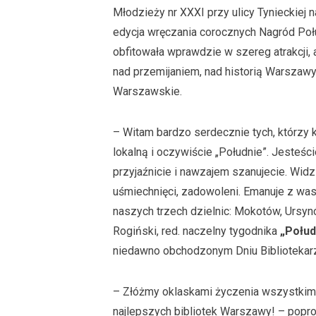
Młodzieży nr XXXI przy ulicy Tynieckiej n
edycja wręczania corocznych Nagród Poł
obfitowała wprawdzie w szereg atrakcji, a
nad przemijaniem, nad historią Warsza
Warszawskie.
– Witam bardzo serdecznie tych, którzy 
lokalną i oczywiście „Południe”. Jesteście
przyjaźnicie i nawzajem szanujecie. Widzia
uśmiechnięci, zadowoleni. Emanuje z wa
naszych trzech dzielnic: Mokotów, Ursyn
Rogiński, red. naczelny tygodnika
„Połud
niedawno obchodzonym Dniu Bibliotekar
– Złóżmy oklaskami życzenia wszystkim 
najlepszych bibliotek Warszawy! – popros