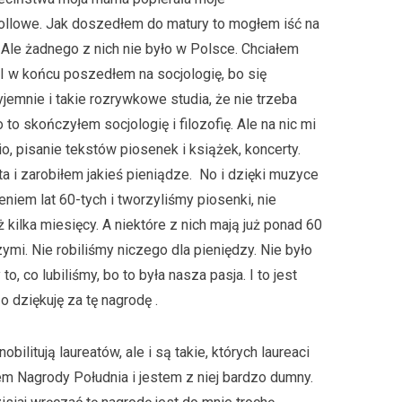
’rollowe. Jak doszedłem do matury to mogłem iść na
. Ale żadnego z nich nie było w Polsce. Chciałem
i. I w końcu poszedłem na socjologię, bo się
yjemnie i takie rozrywkowe studia, że nie trzeba
 to skończyłem socjologię i filozofię. Ale na nic mi
io, pisanie tekstów piosenek i książek, koncerty.
 i zarobiłem jakieś pieniądze. No i dzięki muzyce
eniem lat 60-tych i tworzyliśmy piosenki, nie
ż kilka miesięcy. A niektóre z nich mają już ponad 60
zymi. Nie robiliśmy niczego dla pieniędzy. Nie było
to, co lubiliśmy, bo to była nasza pasja. I to jest
o dziękuję za tę nagrodę .
bilitują laureatów, ale i są takie, których laureaci
tem Nagrody Południa i jestem z niej bardzo dumny.