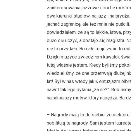
zainteresowania jazzowe i trochę rock’n
dwa kierunki studiów: na jazz i na brydża
jechać zagranicę, ale też mnie nie puścil
dowiedziałem, że są to lekkie, łatwe, prz
dużo się uczyć, a dostaje się magistra. No
się to przydało. Bo całe moje życie to rad
Dzięki muzyce zwiedziłem kawałek świata
tutaj właśnie jestem. Kiedy byliśmy pokol
wiedzieliśmy, że one przetrwają dłużej ni
lat! Był w nas wtedy jakiś entuzjazm olbr
nawet takiego pytania „za ile?”. Robiliśmy 
najsilniejszy motyw, który napędza. Bardz
– Nagrody mają to do siebie, że niektóre no
nobilitują te nagrody. Sam jestem laurea