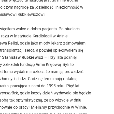
isiaj wręczać tę nagrodę jest do mnie trochę
o czym nagrodę za „dzielność i niezłomność w
anisławowi Rubkiewiczowi.
ięciłem walce o dobro pacjenta. Po studiach
razu w Instytucie Kardiologii w Aninie
ewa Religi, gdzie jako młody lekarz zajmowałem
ransplantacji serca, a później opiekowałem się
r Stanisław Rubkiewicz
– Trzy lata później
 zakładali fundację Armii Krajowej. Byli to
0 lat temu wydali mi rozkaz, że mam ją prowadzić.
złomnych ludzi. Godzinę temu moją ostatnią
karka, pracująca z nami do 1995 roku. Pięć lat
vensbrück
, gdzie każdy dzień wydawało się będzie
t osobą tak optymistyczną, że po wizycie w dniu
nownie do pracy! Mieliśmy przychodnie w Wilnie,