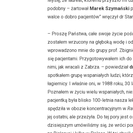
Myślę, że laureat, któremu przyszło mi dz
podobny – żartował
Marek Szymański
p
walce o dobro pacjentów” wręczył dr St
– Proszę Państwa, całe swoje życie pośw
zostałem wrzucony na głęboką wodę i od 
wprowadzono mnie do grupy prof. Zbigni
się pacjentami. Przygotowywałem ich do t
nimi, jak wracali z Zabrza. – powiedział
d
spotkałem grupę wspaniałych ludzi, którzy
łagiernicy. I właśnie oni, w 1988 roku, 3
Poznałem w życiu wielu wspaniałych, nie
pacjentką była blisko 100-letnia nasza le
spędziła w obozie koncentracyjnym w
Ra
jej ostatni, ale przeżyła. Do tej pory jes
dzisiejszym umówiliśmy się, że wróci po