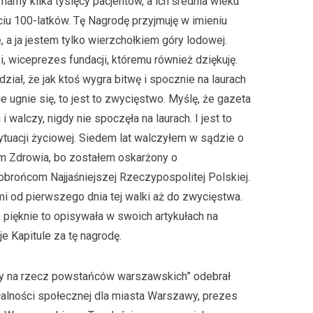
i mamy kilka tysięcy pacjentów, a ich średnia wieku
ciu 100-latków. Tę Nagrodę przyjmuję w imieniu
, a ja jestem tylko wierzchołkiem góry lodowej.
 wiceprezes fundacji, któremu również dziękuję.
iał, że jak ktoś wygra bitwę i spocznie na laurach
ie ugnie się, to jest to zwycięstwo. Myślę, że gazeta
i walczy, nigdy nie spoczęła na laurach. I jest to
sytuacji życiowej. Siedem lat walczyłem w sądzie o
 Zdrowia, bo zostałem oskarżony o
brońcom Najjaśniejszej Rzeczypospolitej Polskiej.
i od pierwszego dnia tej walki aż do zwycięstwa.
i, pięknie to opisywała w swoich artykułach na
e Kapitule za tę nagrodę.
wy na rzecz powstańców warszawskich” odebrał
łalności społecznej dla miasta Warszawy, prezes