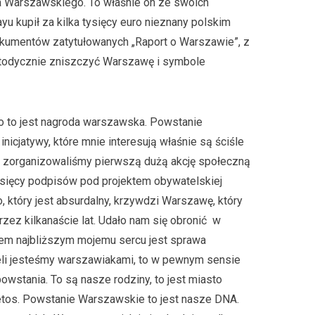
a Warszawskiego. To właśnie on ze swoich
u kupił za kilka tysięcy euro nieznany polskim
dokumentów zatytułowanych „Raport o Warszawie”, z
etodycznie zniszczyć Warszawę i symbole
Bo to jest nagroda warszawska. Powstanie
nicjatywy, które mnie interesują właśnie są ściśle
u zorganizowaliśmy pierwszą dużą akcję społeczną
sięcy podpisów pod projektem obywatelskiej
 który jest absurdalny, krzywdzi Warszawę, który
zez kilkanaście lat. Udało nam się obronić w
em najbliższym mojemu sercu jest sprawa
li jesteśmy warszawiakami, to w pewnym sensie
powstania. To są nasze rodziny, to jest miasto
etos. Powstanie Warszawskie to jest nasze DNA.