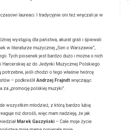
asowi laureaci. I tradycyjnie oni też wręczali je w
óźniej wystąpią dla państwa, akurat grali i śpiewali
nek w literaturze muzycznej „Sen o Warszawie”,
gii. Tych piosenek jest bardzo dużo i można o nich
i Harcerskiej aż do Jedynki Muzycznej Polskiego
ą potrzebne, jeśli chodzi o tego właśnie twórcę
kstów – podkreślił
Andrzej Frajndt
wręczając
za „promocję polskiej muzyki”.
ede wszystkim młodzież, z którą bardzo lubię
eaguje niż dorośli, więc mam nadzieję, że jak
wiedział
Marek Gaszyński
– Całe moje życie
eciństwa moja mama popierała moje