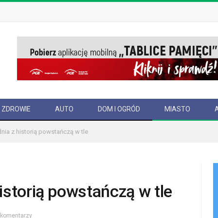
ZDROWIE
AUTO
DOM I OGRÓD
MIASTO
nia z historią powstańczą w tle
istorią powstańczą w tle
 komentarzy