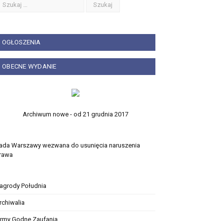
OGŁOSZENIA
OBECNE WYDANIE
Archiwum nowe - od 21 grudnia 2017
ada Warszawy wezwana do usunięcia naruszenia
rawa
agrody Południa
rchiwalia
irmy Godne Zaufania