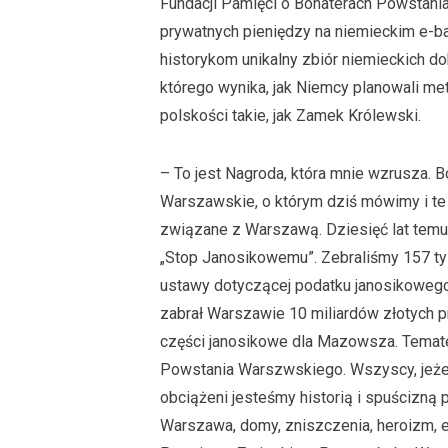
Fundacji Pamięci o Bohaterach Powstani
prywatnych pieniędzy na niemieckim e-bay
historykom unikalny zbiór niemieckich 
którego wynika, jak Niemcy planowali m
polskości takie, jak Zamek Królewski.
– To jest Nagroda, która mnie wzrusza. 
Warszawskie, o którym dziś mówimy i te i
związane z Warszawą. Dziesięć lat tem
„Stop Janosikowemu”. Zebraliśmy 157 ty
ustawy dotyczącej podatku janosikowego,
zabrał Warszawie 10 miliardów złotych pr
części janosikowe dla Mazowsza. Temat
Powstania Warszwskiego. Wszyscy, jeże
obciążeni jesteśmy historią i spuścizną 
Warszawa, domy, zniszczenia, heroizm, 