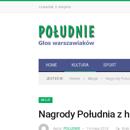
czwartek, 6 sierpnia
HOME
KULTURA
SPORT
»
»
Home
Akcje
Nagrody Połud
JESTEŚ W:
AKCJE
Nagrody Południa z h
Autor
POŁUDNIE
14 maja 2018
Brak