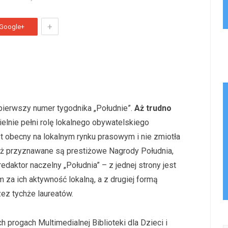
+
Google+
 pierwszy numer tygodnika „Południe”.
Aż trudno
ielnie pełni rolę lokalnego obywatelskiego
st obecny na lokalnym rynku prasowym i nie zmiotła
też przyznawane są prestiżowe Nagrody Południa,
 redaktor naczelny „Południa” – z jednej strony jest
 za ich aktywność lokalną, a z drugiej formą
ez tychże laureatów.
 progach Multimedialnej Biblioteki dla Dzieci i