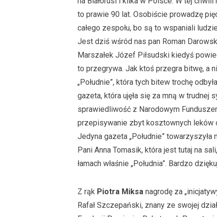
na Białorusi i kilka w Polsce. W tej chwil
to prawie 90 lat. Osobiście prowadzę pię
całego zespołu, bo są to wspaniali ludzie
Jest dziś wśród nas pan Roman Darowski,
Marszałek Józef Piłsudski kiedyś powiedz
to przegrywa. Jak ktoś przegra bitwę, a n
„Południe”, która tych bitew trochę odbyła 
gazeta, która ujęła się za mną w trudnej 
sprawiedliwość z Narodowym Funduszem
przepisywanie zbyt kosztownych leków o
Jedyna gazeta „Południe” towarzyszyła m
Pani Anna Tomasik, która jest tutaj na sal
łamach właśnie „Południa”. Bardzo dziękuj
Z rąk
Piotra Miksa
nagrodę za „inicjaty
Rafał Szczepański, znany ze swojej dzia