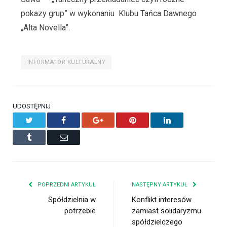
pokazy grup” w wykonaniu Klubu Tańca Dawnego
„Alta Novella”.
INFORMATOR KULTURALNY
UDOSTĘPNIJ
Twitter
Facebook
Google+
Pinterest
LinkedIn
Tumblr
Email
POPRZEDNI ARTYKUŁ
NASTĘPNY ARTYKUŁ
Spółdzielnia w
Konflikt interesów
potrzebie
zamiast solidaryzmu
spółdzielczego