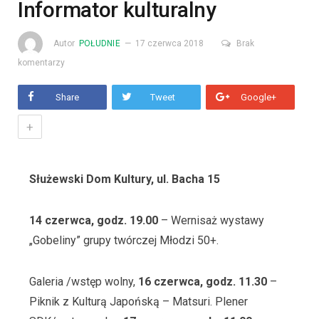
Informator kulturalny
Autor
POŁUDNIE
17 czerwca 2018
Brak
komentarzy
Share
Tweet
Google+
+
Służewski Dom Kultury, ul. Bacha 15
14 czerwca, godz. 19.00
– Wernisaż wystawy
„Gobeliny” grupy twórczej Młodzi 50+.
Galeria /wstęp wolny,
16 czerwca, godz. 11.30
–
Piknik z Kulturą Japońską – Matsuri. Plener