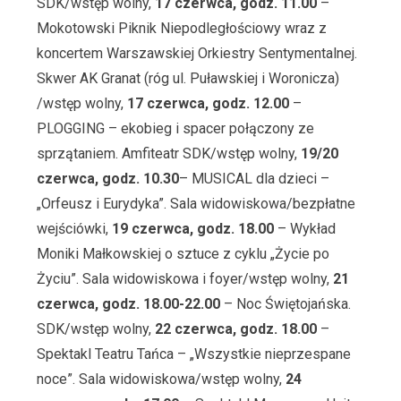
SDK/wstęp wolny,
17 czerwca, godz. 11.00
–
Mokotowski Piknik Niepodległościowy wraz z
koncertem Warszawskiej Orkiestry Sentymentalnej.
Skwer AK Granat (róg ul. Puławskiej i Woronicza)
/wstęp wolny,
17 czerwca, godz. 12.00
–
PLOGGING – ekobieg i spacer połączony ze
sprzątaniem. Amfiteatr SDK/wstęp wolny,
19/20
czerwca, godz. 10.30
– MUSICAL dla dzieci –
„Orfeusz i Eurydyka”. Sala widowiskowa/bezpłatne
wejściówki,
19 czerwca, godz. 18.00
– Wykład
Moniki Małkowskiej o sztuce z cyklu „Życie po
Życiu”. Sala widowiskowa i foyer/wstęp wolny,
21
czerwca, godz. 18.00-22.00
– Noc Świętojańska.
SDK/wstęp wolny,
22 czerwca, godz. 18.00
–
Spektakl Teatru Tańca – „Wszystkie nieprzespane
noce”. Sala widowiskowa/wstęp wolny,
24