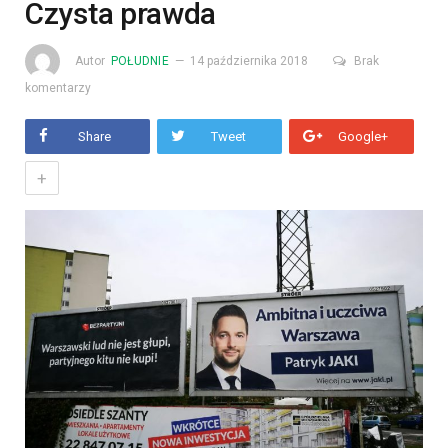
Czysta prawda
Autor
POŁUDNIE
14 października 2018
Brak
komentarzy
Share
Tweet
Google+
+