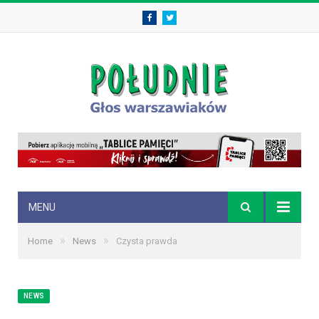
Facebook
Twitter
MENU
»
»
Home
News
Czysta prawda
NEWS