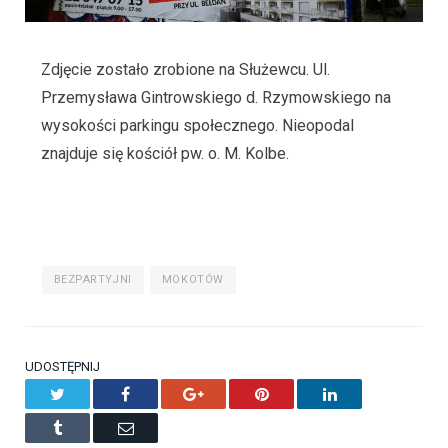
Zdjęcie zostało zrobione na Służewcu. Ul.
Przemysława Gintrowskiego d. Rzymowskiego na
wysokości parkingu społecznego. Nieopodal
znajduje się kościół pw. o. M. Kolbe.
BEZPARTYJNI
MOKOTÓW
UDOSTĘPNIJ
Twitter
Facebook
Google+
Pinterest
LinkedIn
Tumblr
Email