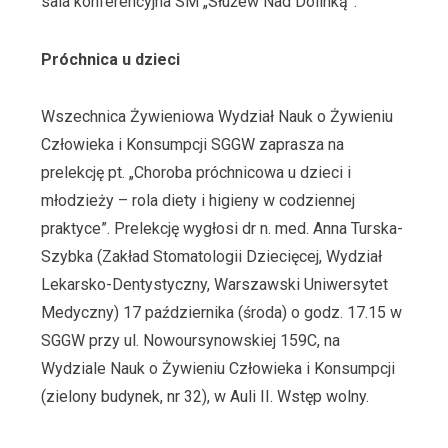
sala konferencyjna SM „Służew Nad Dolinką”.
Próchnica u dzieci
Wszechnica Żywieniowa Wydział Nauk o Żywieniu
Człowieka i Konsumpcji SGGW zaprasza na
prelekcję pt. „Choroba próchnicowa u dzieci i
młodzieży – rola diety i higieny w codziennej
praktyce”. Prelekcję wygłosi dr n. med. Anna Turska-
Szybka (Zakład Stomatologii Dziecięcej, Wydział
Lekarsko-Dentystyczny, Warszawski Uniwersytet
Medyczny) 17 października (środa) o godz. 17.15 w
SGGW przy ul. Nowoursynowskiej 159C, na
Wydziale Nauk o Żywieniu Człowieka i Konsumpcji
(zielony budynek, nr 32), w Auli II. Wstęp wolny.