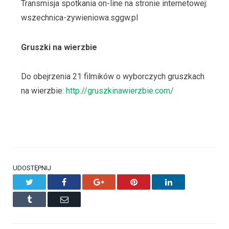
Transmisja spotkania on-line na stronie internetowej:
wszechnica-zywieniowa.sggw.pl
Gruszki na wierzbie
Do obejrzenia 21 filmików o wyborczych gruszkach
na wierzbie:
http://gruszkinawierzbie.com/
UDOSTĘPNIJ
Twitter
Facebook
Google+
Pinterest
LinkedIn
Tumblr
Email