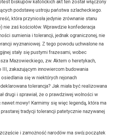
rotest biskupów katolickich akt ten został włączony
iących podstawę ustroju państwa szlacheckiego.
reść, która przyniosła jedynie zrównanie stanu
) nie zaś kościołów. Wprawdzie konfederacja
ci sumienia i tolerancji, jednak ograniczonej, nie
lerancji wyznaniowej. Z tego powodu uchwalone na
gijnej stały się pustymi frazesami, wobec
nusza Mazowieckiego, zw. Aktem o heretykach,
o III, zakazującym innowiercom budowania
 osiedlania się w niektórych rejonach
 deklarowana tolerancja? Jak miała być realizowana
ał drugi i sprawiał, że o prawdziwej wolności w
ć nawet mowy! Karmimy się więc legendą, która ma
prastarej tradycji tolerancji patetycznie nazywanej
 szczęście i zamożność narodów ma swój początek