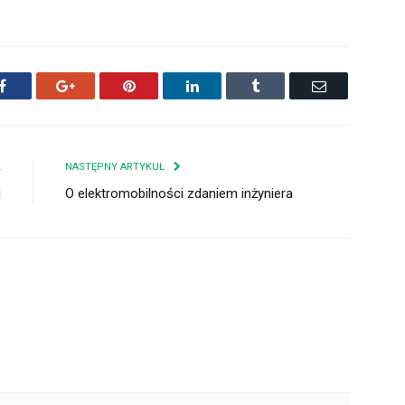
Facebook
Google+
Pinterest
LinkedIn
Tumblr
Email
Ł
NASTĘPNY ARTYKUŁ
i
O elektromobilności zdaniem inżyniera