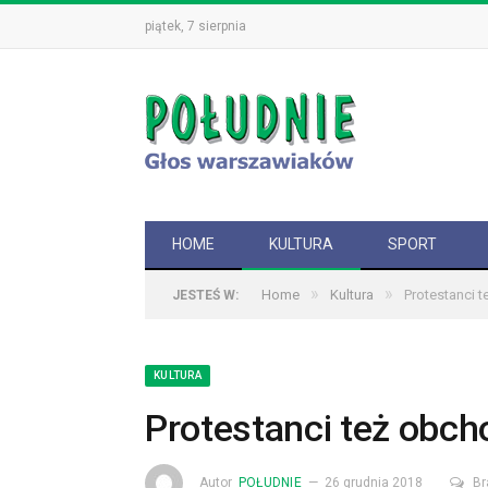
piątek, 7 sierpnia
HOME
KULTURA
SPORT
»
»
Home
Kultura
Protestanci 
JESTEŚ W:
KULTURA
Protestanci też obc
Autor
POŁUDNIE
26 grudnia 2018
Br