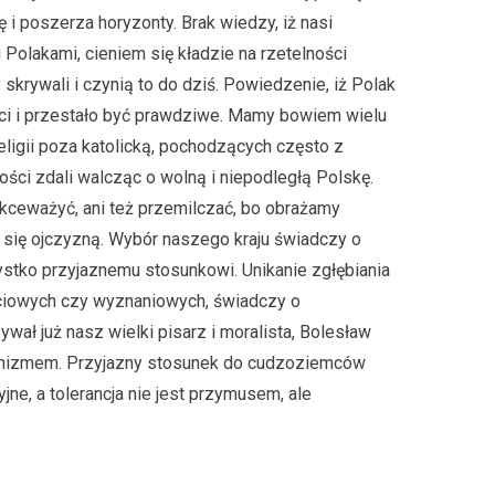
 i poszerza horyzonty. Brak wiedzy, iż nasi
Polakami, cieniem się kładzie na rzetelności
 skrywali i czynią to do dziś. Powiedzenie, iż Polak
ności i przestało być prawdziwe. Mamy bowiem wielu
ligii poza katolicką, pochodzących często z
ości zdali walcząc o wolną i niepodległą Polskę.
ekceważyć, ani też przemilczać, bo obrażamy
a się ojczyzną. Wybór naszego kraju świadczy o
zystko przyjaznemu stosunkowi. Unikanie zgłębiania
ciowych czy wyznaniowych, świadczy o
wał już nasz wielki pisarz i moralista, Bolesław
ianizmem. Przyjazny stosunek do cudzoziemców
yjne, a tolerancja nie jest przymusem, ale