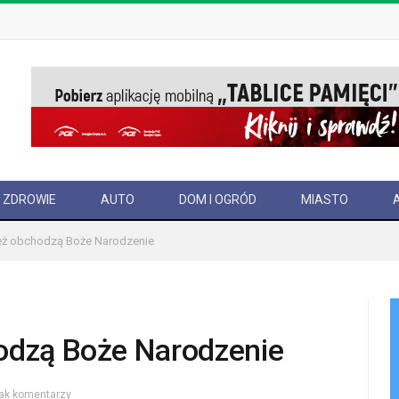
ZDROWIE
AUTO
DOM I OGRÓD
MIASTO
też obchodzą Boże Narodzenie
hodzą Boże Narodzenie
ak komentarzy