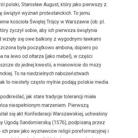
ról polski, Stanisław August, który jako pierwszy z
 świątyń wyznań protestanckich. To jemu
enie kościoła Świętej Trójcy w Warszawie (ob. pl.
tóry życzył sobie, aby ich pierwsza świątynia
tąd wzięły się owe balkony z wygodnymi ławkami
eszczona była początkowo ambona, dopiero po
 na lewo od ołtarza (jako mebel), w części
eszcze do jednej kwestii, a mianowicie do mszy
stanckiej. To na niedzielnych nabożeństwach
jak to niestety często mylnie podają polskie media.
podkreślać, jak stare tradycje tolerancji miała
ońca niespełnionym marzeniem. Pierwszą
stał się akt Konfederacji Warszawskiej, uchwalony
iony Ugodą Sandomierską (1576), podpisaną przez
ich praw jako wyznawców religii poreformacyjnej i