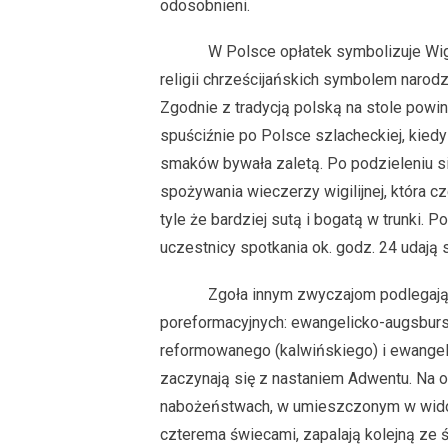
odosobnieni.
W Polsce opłatek symbolizuje Wig
religii chrześcijańskich symbolem narod
Zgodnie z tradycją polską na stole powi
spuściźnie po Polsce szlacheckiej, kiedy
smaków bywała zaletą. Po podzieleniu s
spożywania wieczerzy wigilijnej, która cz
tyle że bardziej sutą i bogatą w trunki.
uczestnicy spotkania ok. godz. 24 udają s
Zgoła innym zwyczajom podlegają p
poreformacyjnych: ewangelicko-augsburs
reformowanego (kalwińskiego) i ewangel
zaczynają się z nastaniem Adwentu. Na 
nabożeństwach, w umieszczonym w wid
czterema świecami, zapalają kolejną ze 