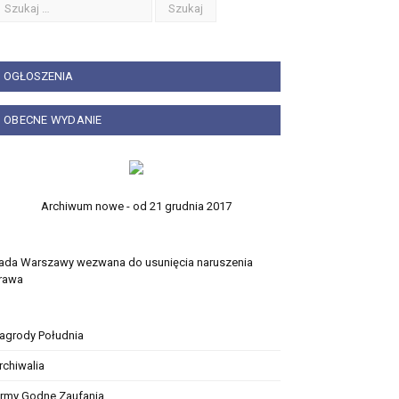
OGŁOSZENIA
OBECNE WYDANIE
Archiwum nowe - od 21 grudnia 2017
ada Warszawy wezwana do usunięcia naruszenia
rawa
agrody Południa
rchiwalia
irmy Godne Zaufania