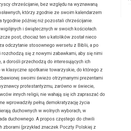
wszyscy chrześcijanie, bez względu na wyznawaną
awosławnych, którzy zgodnie ze swoim kalendarzem
ygodnie później niż pozostali chrześcijanie.
gilijnych i świątecznych w swoich kościołach.
szcze post, chociaż ten u katolików został nieco
a odczytanie stosownego wersetu z Biblii, a po
ci rozchodzą się z nowymi zabawkami, aby się nimi
, a dorośli przechodzą do interesujących ich
ię w klasyczne spotkanie towarzyskie, do którego z
rozbawionej swoimi świeżo otrzymanymi prezentami
 wyznawcy protestantyzmu, zarówno w świecie,
wców innych religii, nie wahają się ich zapraszać do
ne wprowadziły pełną demokratyzację życia
ierają duchownych w wolnych wyborach, w
siada duchownego. A propos częstego do chwili
h zborami (przykład znaczek Poczty Polskiej z