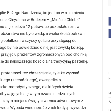
ilię Bożego Narodzenia, bo jest on w rozumieniu
zenia Chrystusa w Betlejem – „Mieście Chleba”.
nno się znaleźć 12 potraw, co pozostało nam w
 obżarstwo nie było wadą, a wielorakość potraw i
ię opłatkiem wszyscy goście przystępują do
ego by nie powiedzieć o niej jest zwykłą kolacją,
 Po przyjęciu prezentów zgromadzonych pod choinką
ię do najbliższego kościoła na tradycyjną pasterkę.
rotestanci, też chrześcijanie, tyle że wyznań
R
p
kiego (luterańskiego), ewangelicko-
icko-metodystycznego, dla których święta
odbywających się w tym czasie niedzielnych
N
ocznym miejscu świątyni wieńcu adwentowym z
A
świec. Wypada wiedzieć, że z ich tradycji wywodzi
F