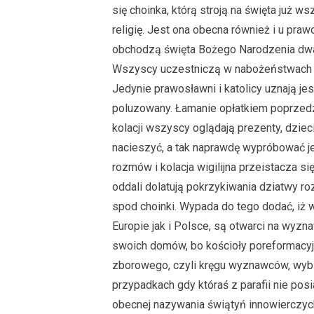
się choinka, którą stroją na święta już 
religię. Jest ona obecna również i u pr
obchodzą święta Bożego Narodzenia dwa t
Wszyscy uczestniczą w nabożeństwach wi
Jedynie prawosławni i katolicy uznają je
poluzowany. Łamanie opłatkiem poprzedz
kolacji wszyscy oglądają prezenty, dzie
nacieszyć, a tak naprawdę wypróbować je
rozmów i kolacja wigilijna przeistacza s
oddali dolatują pokrzykiwania dziatwy 
spod choinki. Wypada do tego dodać, iż
Europie jak i Polsce, są otwarci na wyzna
swoich domów, bo kościoły poreformacyj
zborowego, czyli kręgu wyznawców, wyb
przypadkach gdy któraś z parafii nie po
obecnej nazywania świątyń innowierczyc