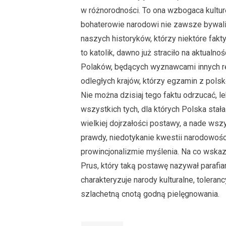
w różnorodności. To ona wzbogaca kulturę
bohaterowie narodowi nie zawsze bywali 
naszych historyków, którzy niektóre fakty
to katolik, dawno już straciło na aktual
Polaków, będących wyznawcami innych re
odległych krajów, którzy egzamin z polsk
Nie można dzisiaj tego faktu odrzucać, l
wszystkich tych, dla których Polska stał
wielkiej dojrzałości postawy, a nade ws
prawdy, niedotykanie kwestii narodowoś
prowincjonalizmie myślenia. Na co wskazy
Prus, który taką postawę nazywał paraf
charakteryzuje narody kulturalne, toleranc
szlachetną cnotą godną pielęgnowania.