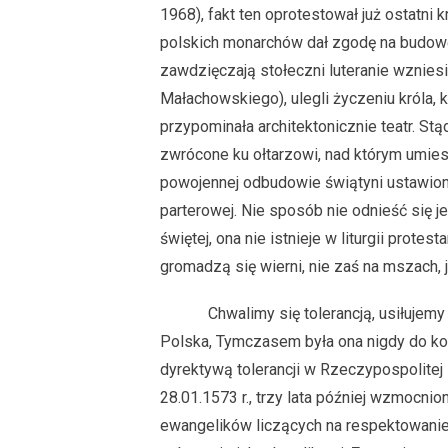
1968), fakt ten oprotestował już ostatni k
polskich monarchów dał zgodę na budowę
zawdzięczają stołeczni luteranie wzniesi
Małachowskiego), ulegli życzeniu króla, k
przypominała architektonicznie teatr. S
zwrócone ku ołtarzowi, nad którym umi
powojennej odbudowie świątyni ustawiona
parterowej. Nie sposób nie odnieść się j
świętej, ona nie istnieje w liturgii prote
gromadzą się wierni, nie zaś na mszach, 
Chwalimy się tolerancją, usiłujemy 
Polska, Tymczasem była ona nigdy do k
dyrektywą tolerancji w Rzeczypospolitej 
28.01.1573 r., trzy lata później wzmocn
ewangelików liczących na respektowanie 