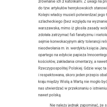
zrównanie ich z katolikami. Z uwagi na p
do tzw. artykułów henrykowskich stanow
Kolejni władcy musieli potwierdzać jego t
szlacheckiego (bez względu na wyznanie
warszawska, mimo iż głosiła zasady wolnoś
zdołała zatrzymać fali fanatyzmu i nieto
sejmie konwokacyjnym akty tolerancji reli
nieodwołania m. in. werdyktu księcia Ja
opartego na edykcie papieża Innocenteg
kościołów, zakładania cmentarzy, a nawet
Rzeczypospolitej Polskiej. Gdzie więc ta
i respektowana, skoro jeden przepis obal
kraju między Wisłą a Wartą nie mogło by
nas utwierdzać w przekonaniu o istnieniu 
nawet polską.
Nie należy jednak zapominać, że