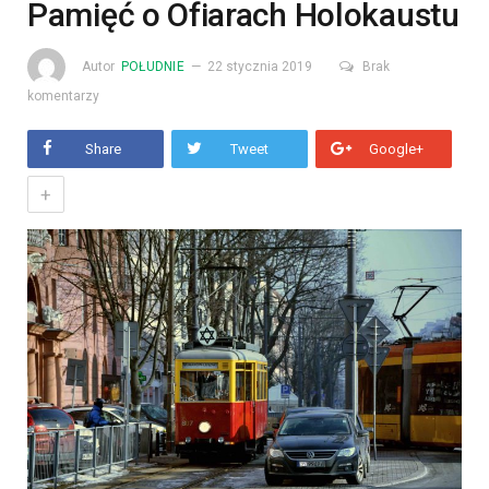
Pamięć o Ofiarach Holokaustu
Autor
POŁUDNIE
22 stycznia 2019
Brak
komentarzy
Share
Tweet
Google+
+