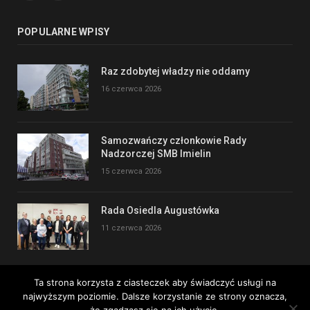
POPULARNE WPISY
Raz zdobytej władzy nie oddamy
16 czerwca 2026
Samozwańczy członkowie Rady
Nadzorczej SMB Imielin
15 czerwca 2026
Rada Osiedla Augustówka
11 czerwca 2026
Ta strona korzysta z ciasteczek aby świadczyć usługi na
najwyższym poziomie. Dalsze korzystanie ze strony oznacza,
Copyright © 2017