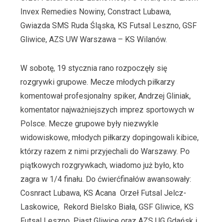
Invex Remedies Nowiny, Constract Lubawa,
Gwiazda SMS Ruda Śląska, KS Futsal Leszno, GSF
Gliwice, AZS UW Warszawa – KS Wilanów.
W sobotę, 19 stycznia rano rozpoczęły się
rozgrywki grupowe. Mecze młodych piłkarzy
komentował profesjonalny spiker, Andrzej Gliniak,
komentator najważniejszych imprez sportowych w
Polsce. Mecze grupowe były niezwykle
widowiskowe, młodych piłkarzy dopingowali kibice,
którzy razem z nimi przyjechali do Warszawy. Po
piątkowych rozgrywkach, wiadomo już było, kto
zagra w 1/4 finału. Do ćwierćfinałów awansowały:
Cosnract Lubawa, KS Acana Orzeł Futsal Jelcz-
Laskowice, Rekord Bielsko Biała, GSF Gliwice, KS
Futsal Leszno, Piast Gliwice oraz AZS UG Gdańsk i