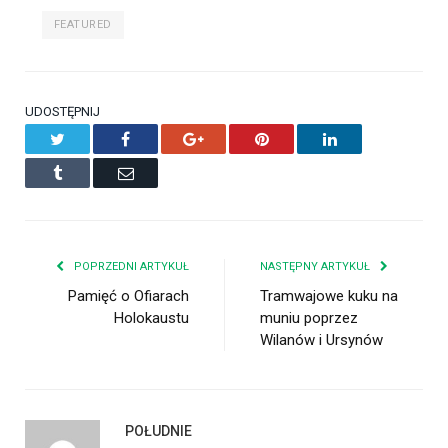
FEATURED
UDOSTĘPNIJ
Twitter
Facebook
Google+
Pinterest
LinkedIn
Tumblr
Email
POPRZEDNI ARTYKUŁ
NASTĘPNY ARTYKUŁ
Pamięć o Ofiarach
Tramwajowe kuku na
Holokaustu
muniu poprzez
Wilanów i Ursynów
POŁUDNIE