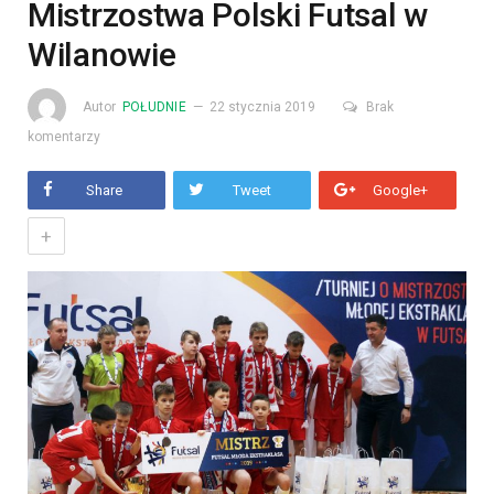
Mistrzostwa Polski Futsal w
Wilanowie
Autor
POŁUDNIE
22 stycznia 2019
Brak
komentarzy
Share
Tweet
Google+
+