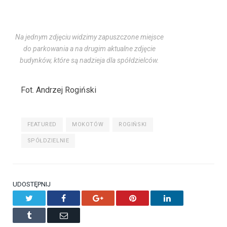
Na jednym zdjęciu widzimy zapuszczone miejsce
do parkowania a na drugim aktualne zdjęcie
budynków, które są nadzieja dla spółdzielców.
Fot. Andrzej Rogiński
FEATURED
MOKOTÓW
ROGIŃSKI
SPÓŁDZIELNIE
UDOSTĘPNIJ
Twitter
Facebook
Google+
Pinterest
LinkedIn
Tumblr
Email