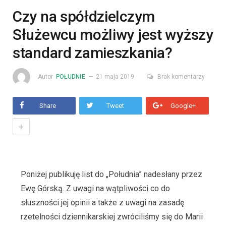
Czy na spółdzielczym
Służewcu możliwy jest wyższy
standard zamieszkania?
Autor
POŁUDNIE
21 maja 2019
Brak komentarzy
Share
Tweet
Google+
+
Poniżej publikuję list do „Południa” nadesłany przez
Ewę Górską. Z uwagi na wątpliwości co do
słuszności jej opinii a także z uwagi na zasadę
rzetelności dziennikarskiej zwróciliśmy się do Marii