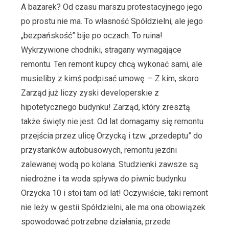
A bazarek? Od czasu marszu protestacyjnego jego
po prostu nie ma. To własność Spółdzielni, ale jego
„bezpańskość” bije po oczach. To ruina!
Wykrzywione chodniki, stragany wymagające
remontu. Ten remont kupcy chcą wykonać sami, ale
musieliby z kimś podpisać umowę. – Z kim, skoro
Zarząd już liczy zyski developerskie z
hipotetycznego budynku! Zarząd, który zresztą
także święty nie jest. Od lat domagamy się remontu
przejścia przez ulicę Orzycką i tzw. „przedeptu” do
przystanków autobusowych, remontu jezdni
zalewanej wodą po kolana. Studzienki zawsze są
niedrożne i ta woda spływa do piwnic budynku
Orzycka 10 i stoi tam od lat! Oczywiście, taki remont
nie leży w gestii Spółdzielni, ale ma ona obowiązek
spowodować potrzebne działania, przede