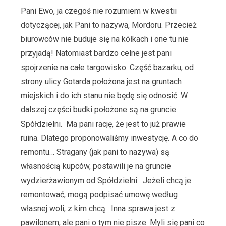
Pani Ewo, ja czegoś nie rozumiem w kwestii
dotyczącej, jak Pani to nazywa, Mordoru. Przecież
biurowców nie buduje się na kółkach i one tu nie
przyjadą! Natomiast bardzo celne jest pani
spojrzenie na całe targowisko. Część bazarku, od
strony ulicy Gotarda położona jest na gruntach
miejskich i do ich stanu nie będę się odnosić. W
dalszej części budki położone są na gruncie
Spółdzielni. Ma pani rację, że jest to już prawie
ruina. Dlatego proponowaliśmy inwestycję. A co do
remontu… Stragany (jak pani to nazywa) są
własnością kupców, postawili je na gruncie
wydzierżawionym od Spółdzielni. Jeżeli chcą je
remontować, mogą podpisać umowę według
własnej woli, z kim chcą. Inna sprawa jest z
pawilonem, ale pani o tym nie pisze. Myli się pani co