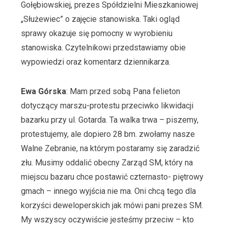
Gołębiowskiej, prezes Spółdzielni Mieszkaniowej
„Służewiec” o zajęcie stanowiska. Taki ogląd
sprawy okazuje się pomocny w wyrobieniu
stanowiska. Czytelnikowi przedstawiamy obie
wypowiedzi oraz komentarz dziennikarza.
Ewa Górska
: Mam przed sobą Pana felieton
dotyczący marszu-protestu przeciwko likwidacji
bazarku przy ul. Gotarda. Ta walka trwa – piszemy,
protestujemy, ale dopiero 28 bm. zwołamy nasze
Walne Zebranie, na którym postaramy się zaradzić
złu. Musimy oddalić obecny Zarząd SM, który na
miejscu bazaru chce postawić czternasto- piętrowy
gmach – innego wyjścia nie ma. Oni chcą tego dla
korzyści deweloperskich jak mówi pani prezes SM.
My wszyscy oczywiście jesteśmy przeciw – kto