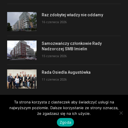
Raz zdobytej władzy nie oddamy
16 czerwca 2026
Samozwańczy członkowie Rady
Nadzorczej SMB Imielin
15 czerwca 2026
Rada Osiedla Augustówka
11 czerwca 2026
Ta strona korzysta z ciasteczek aby świadczyć usługi na
najwyższym poziomie. Dalsze korzystanie ze strony oznacza,
Copyright © 2017
że zgadzasz się na ich użycie.
Zgoda
Kontakt