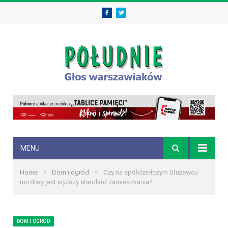
Facebook
Twitter
MENU
»
»
Home
Dom i ogród
Czy na spółdzielczym Służewcu
możliwy jest wyższy standard zamieszkania?
DOM I OGRÓD