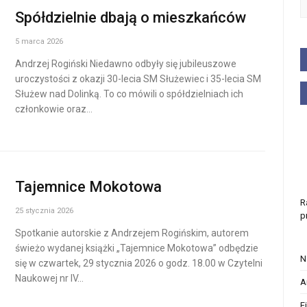
Spółdzielnie dbają o mieszkańców
5 marca 2026
Andrzej Rogiński Niedawno odbyły się jubileuszowe
uroczystości z okazji 30-lecia SM Służewiec i 35-lecia SM
Służew nad Dolinką. To co mówili o spółdzielniach ich
członkowie oraz…
Tajemnice Mokotowa
R
25 stycznia 2026
p
Spotkanie autorskie z Andrzejem Rogińskim, autorem
świeżo wydanej książki „Tajemnice Mokotowa” odbędzie
N
się w czwartek, 29 stycznia 2026 o godz. 18.00 w Czytelni
Naukowej nr IV…
A
F