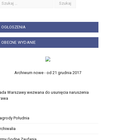
OGŁOSZENIA
OBECNE WYDANIE
Archiwum nowe - od 21 grudnia 2017
ada Warszawy wezwana do usunięcia naruszenia
rawa
agrody Południa
rchiwalia
irmy Godne Zaufania