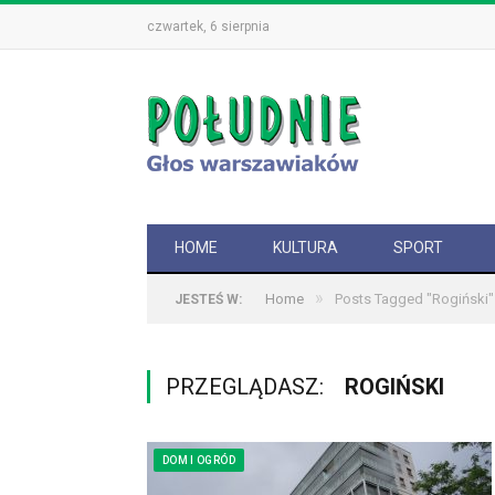
czwartek, 6 sierpnia
HOME
KULTURA
SPORT
»
Home
Posts Tagged "Rogiński"
JESTEŚ W:
PRZEGLĄDASZ:
ROGIŃSKI
DOM I OGRÓD