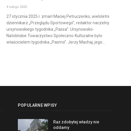
4 lutego 2025
27 stycznia 2025 r. zmarł Maciej Petruczenko, wieloletni
dziennikarz „Przeglądu Sportowego”, redaktor naczelny
ursynowskiego tygodnika „Passa”. Ursynowsko-
Natolińskie Towarzystwo Społeczno-Kulturalne było
właścicielem tygodnika „Pasmo”. Jerzy Machaj, jego…
POPULARNE WPISY
Raz zdobytej władzy nie
oddamy