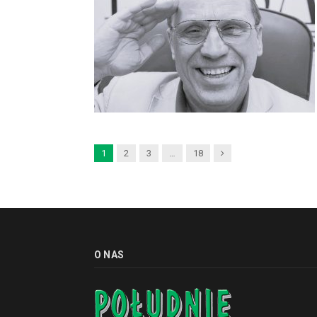
Next
1
2
3
…
18
O NAS