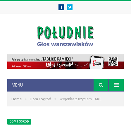
Facebook
Twitter
MENU
»
»
Home
Dom i ogród
Wojenka z użyciem FAKE
DOM I OGRÓD