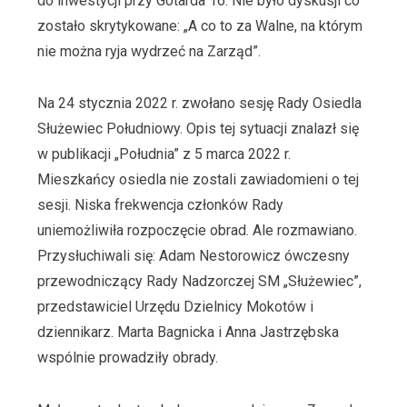
do inwestycji przy Gotarda 16. Nie było dyskusji co
zostało skrytykowane: „A co to za Walne, na którym
nie można ryja wydrzeć na Zarząd”.
Na 24 stycznia 2022 r. zwołano sesję Rady Osiedla
Służewiec Południowy. Opis tej sytuacji znalazł się
w publikacji „Południa” z 5 marca 2022 r.
Mieszkańcy osiedla nie zostali zawiadomieni o tej
sesji. Niska frekwencja członków Rady
uniemożliwiła rozpoczęcie obrad. Ale rozmawiano.
Przysłuchiwali się: Adam Nestorowicz ówczesny
przewodniczący Rady Nadzorczej SM „Służewiec”,
przedstawiciel Urzędu Dzielnicy Mokotów i
dziennikarz. Marta Bagnicka i Anna Jastrzębska
wspólnie prowadziły obrady.