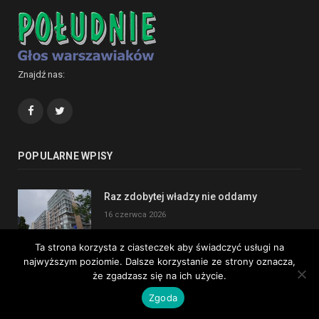
Znajdź nas:
Facebook
Twitter
POPULARNE WPISY
Raz zdobytej władzy nie oddamy
16 czerwca 2026
Ta strona korzysta z ciasteczek aby świadczyć usługi na
najwyższym poziomie. Dalsze korzystanie ze strony oznacza,
Samozwańczy członkowie Rady
że zgadzasz się na ich użycie.
Nadzorczej SMB Imielin
Zgoda
15 czerwca 2026