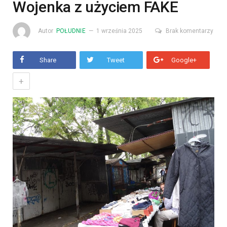
Wojenka z użyciem FAKE
Autor
POŁUDNIE
1 września 2025
Brak komentarzy
Share
Tweet
Google+
+