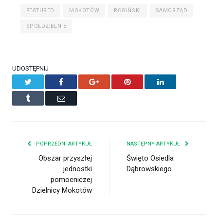
FEATURED
MOKOTÓW
ROGIŃSKI
SAMORZĄD
SPÓŁDZIELNIE
UDOSTĘPNIJ
Twitter
Facebook
Google+
Pinterest
LinkedIn
Tumblr
Email
POPRZEDNI ARTYKUŁ
NASTĘPNY ARTYKUŁ
Obszar przyszłej
Święto Osiedla
jednostki
Dąbrowskiego
pomocniczej
Dzielnicy Mokotów