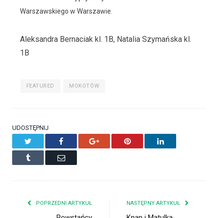
Warszawskiego w Warszawie.
Aleksandra Bernaciak kl. 1B, Natalia Szymańska kl.
1B
FEATURED
MOKOTÓW
UDOSTĘPNIJ
Twitter
Facebook
Google+
Pinterest
LinkedIn
Tumblr
Email
POPRZEDNI ARTYKUŁ
NASTĘPNY ARTYKUŁ
Powstańcy
Knap i Matulka