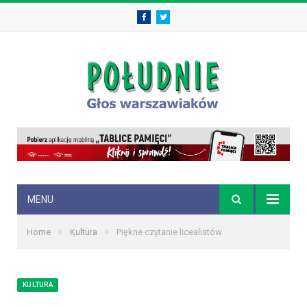
Facebook
Twitter
MENU
»
»
Home
Kultura
Piękne czytanie licealistów
KULTURA