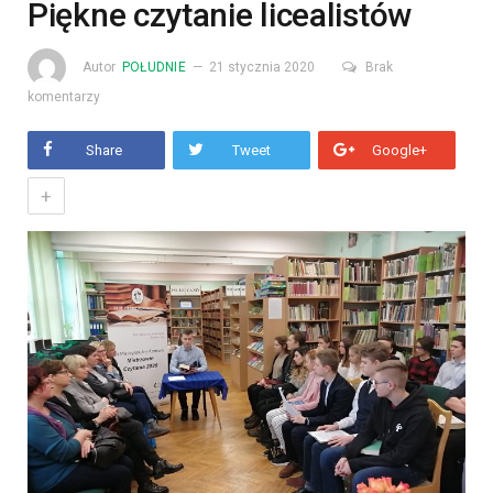
Piękne czytanie licealistów
Autor
POŁUDNIE
21 stycznia 2020
Brak
komentarzy
Share
Tweet
Google+
+