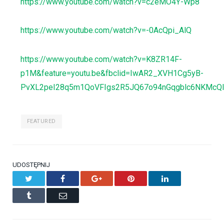
https://www.youtube.com/watch?v=c2eMO4Y-Wp8
https://www.youtube.com/watch?v=-0AcQpi_AlQ
https://www.youtube.com/watch?v=K8ZR14F-
p1M&feature=youtu.be&fbclid=IwAR2_XVH1Cg5yB-
PvXL2peI28q5m1QoVFIgs2R5JQ67o94nGqgblc6NKMcQ
FEATURED
UDOSTĘPNIJ
Twitter
Facebook
Google+
Pinterest
LinkedIn
Tumblr
Email