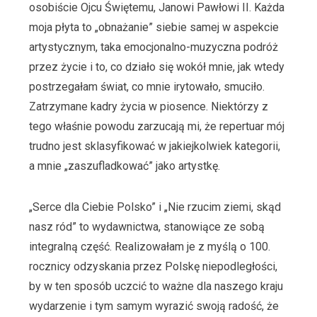
osobiście Ojcu Świętemu, Janowi Pawłowi II. Każda
moja płyta to „obnażanie” siebie samej w aspekcie
artystycznym, taka emocjonalno-muzyczna podróż
przez życie i to, co działo się wokół mnie, jak wtedy
postrzegałam świat, co mnie irytowało, smuciło.
Zatrzymane kadry życia w piosence. Niektórzy z
tego właśnie powodu zarzucają mi, że repertuar mój
trudno jest sklasyfikować w jakiejkolwiek kategorii,
a mnie „zaszufladkować” jako artystkę.
„Serce dla Ciebie Polsko” i „Nie rzucim ziemi, skąd
nasz ród” to wydawnictwa, stanowiące ze sobą
integralną część. Realizowałam je z myślą o 100.
rocznicy odzyskania przez Polskę niepodległości,
by w ten sposób uczcić to ważne dla naszego kraju
wydarzenie i tym samym wyrazić swoją radość, że