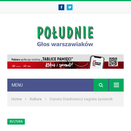
Facebook
Twitter
MENU
»
»
Home
Kultura
Danuta Stankiewicz nagrała śpiewnik
KULTURA