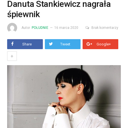
Danuta Stankiewicz nagrała
śpiewnik
Autor
POŁUDNIE
16 marca 2020
Brak komentarzy
Share
Tweet
Google+
+