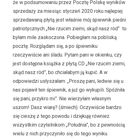
że w podsumowaniu przez Pocztę Polskę wyników
sprzedaży za miesiąc styczeń 2020 roku najlepiej
sprzedawaną płytą jest właśnie mój śpiewnik pieśni
patriotycznych „Nie rzucim ziemi, skąd nasz ród” to
byłam mile zaskoczona. Pobiegłam na pobliską
pocztę. Rozglądam się, a po śpiewniku
rzeczywiście ani śladu. Pytam pani w okienku, czy
jest dostępna książka z płytą CD „Nie rzucim ziemi,
skąd nasz ród”, bo chciałabym ją kupić. A w
odpowiedzi usłyszałam: „Proszę pani, ledwie się u
nas pojawił ten śpiewnik, a już go wykupili. Spóźniła
się pani, przykro mi”. Nie wierzyłam własnym
uszom! Dasz wiarę? (śmiech). Oczywiście bardzo
się cieszę z tego powodu i dziękuję również
wszystkim czytelnikom „Południa”, bo z pewnością
wielu z nich przyczyniło się do tego wyniku.