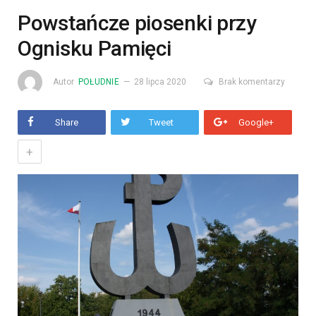
Powstańcze piosenki przy
Ognisku Pamięci
Autor
POŁUDNIE
28 lipca 2020
Brak komentarzy
Share
Tweet
Google+
+