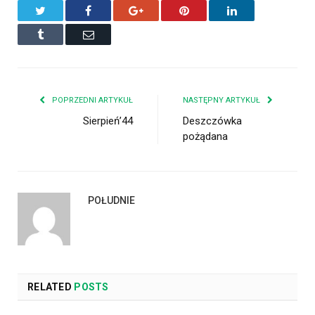
Twitter
Facebook
Google+
Pinterest
LinkedIn
Tumblr
Email
POPRZEDNI ARTYKUŁ
NASTĘPNY ARTYKUŁ
Sierpień’44
Deszczówka
pożądana
POŁUDNIE
RELATED
POSTS