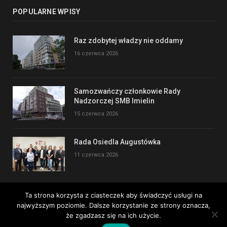
POPULARNE WPISY
Raz zdobytej władzy nie oddamy
16 czerwca 2026
Samozwańczy członkowie Rady
Nadzorczej SMB Imielin
15 czerwca 2026
Rada Osiedla Augustówka
11 czerwca 2026
Ta strona korzysta z ciasteczek aby świadczyć usługi na
najwyższym poziomie. Dalsze korzystanie ze strony oznacza,
Copyright © 2017
że zgadzasz się na ich użycie.