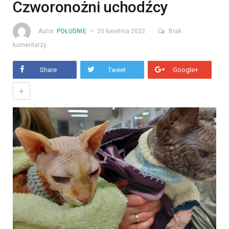
Czworonożni uchodźcy
Autor
POŁUDNIE
20 kwietnia 2022
Brak
komentarzy
Share
Tweet
Google+
+