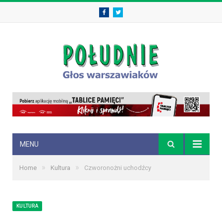
Facebook
Twitter
MENU
»
»
Home
Kultura
Czworonożni uchodźcy
KULTURA