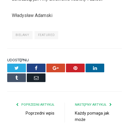
Władysław Adamski
BIELANY
FEATURED
UDOSTĘPNIJ
Twitter
Facebook
Google+
Pinterest
LinkedIn
Tumblr
Email
POPRZEDNI ARTYKUŁ
NASTĘPNY ARTYKUŁ
Poprzedni wpis
Każdy pomaga jak
może