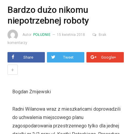
Bardzo dużo nikomu
niepotrzebnej roboty
Autor
POŁUDNIE
15 kwietnia 2018
Brak
komentarzy
Share
Tweet
Google+
+
Bogdan Żmijewski
Radni Wilanowa wraz z mieszkańcami doprowadzili
do uchwalenia miejscowego planu
zagospodarowania przestrzennego tylko dla jednej