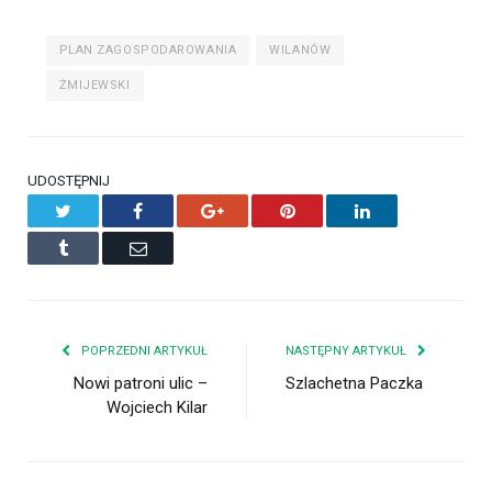
PLAN ZAGOSPODAROWANIA
WILANÓW
ŻMIJEWSKI
UDOSTĘPNIJ
Twitter
Facebook
Google+
Pinterest
LinkedIn
Tumblr
Email
POPRZEDNI ARTYKUŁ
NASTĘPNY ARTYKUŁ
Nowi patroni ulic –
Szlachetna Paczka
Wojciech Kilar