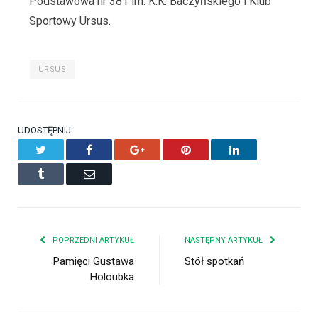
Podstawowa nr 381 im. K.K. Baczyńskiego i Klub
Sportowy Ursus.
URSUS
UDOSTĘPNIJ
Twitter
Facebook
Google+
Pinterest
LinkedIn
Tumblr
Email
POPRZEDNI ARTYKUŁ
NASTĘPNY ARTYKUŁ
Pamięci Gustawa
Stół spotkań
Holoubka