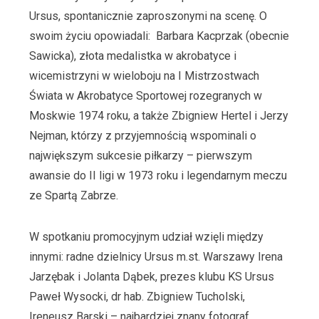
Ursus, spontanicznie zaproszonymi na scenę. O
swoim życiu opowiadali: Barbara Kacprzak (obecnie
Sawicka), złota medalistka w akrobatyce i
wicemistrzyni w wieloboju na I Mistrzostwach
Świata w Akrobatyce Sportowej rozegranych w
Moskwie 1974 roku, a także Zbigniew Hertel i Jerzy
Nejman, którzy z przyjemnością wspominali o
największym sukcesie piłkarzy – pierwszym
awansie do II ligi w 1973 roku i legendarnym meczu
ze Spartą Zabrze.
W spotkaniu promocyjnym udział wzięli między
innymi: radne dzielnicy Ursus m.st. Warszawy Irena
Jarzębak i Jolanta Dąbek, prezes klubu KS Ursus
Paweł Wysocki, dr hab. Zbigniew Tucholski,
Ireneusz Barski – najbardziej znany fotograf