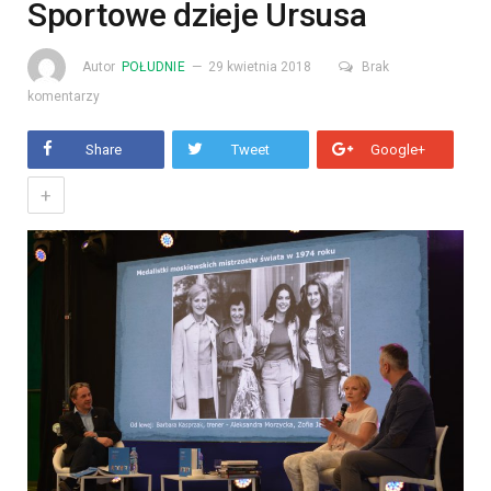
Sportowe dzieje Ursusa
Autor
POŁUDNIE
29 kwietnia 2018
Brak
komentarzy
Share
Tweet
Google+
+