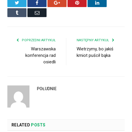
Twitter
Facebook
Google+
Pinterest
LinkedIn
Tumblr
Email
POPRZEDNI ARTYKUŁ
NASTĘPNY ARTYKUŁ
Warszawska
Wietrzymy, bo jakiś
konferencja rad
kmiot puścił bąka
osiedli
POŁUDNIE
RELATED
POSTS