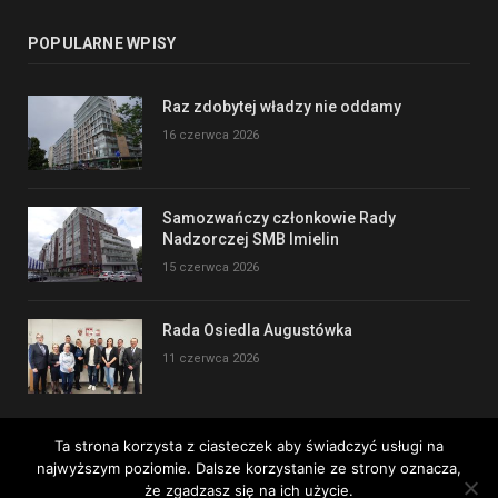
POPULARNE WPISY
Raz zdobytej władzy nie oddamy
16 czerwca 2026
Samozwańczy członkowie Rady
Nadzorczej SMB Imielin
15 czerwca 2026
Rada Osiedla Augustówka
11 czerwca 2026
Ta strona korzysta z ciasteczek aby świadczyć usługi na
najwyższym poziomie. Dalsze korzystanie ze strony oznacza,
Copyright © 2017
że zgadzasz się na ich użycie.