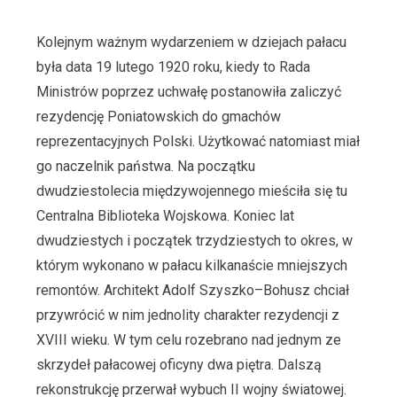
Kolejnym ważnym wydarzeniem w dziejach pałacu
była data 19 lutego 1920 roku, kiedy to Rada
Ministrów poprzez uchwałę postanowiła zaliczyć
rezydencję Poniatowskich do gmachów
reprezentacyjnych Polski. Użytkować natomiast miał
go naczelnik państwa. Na początku
dwudziestolecia międzywojennego mieściła się tu
Centralna Biblioteka Wojskowa. Koniec lat
dwudziestych i początek trzydziestych to okres, w
którym wykonano w pałacu kilkanaście mniejszych
remontów. Architekt Adolf Szyszko–Bohusz chciał
przywrócić w nim jednolity charakter rezydencji z
XVIII wieku. W tym celu rozebrano nad jednym ze
skrzydeł pałacowej oficyny dwa piętra. Dalszą
rekonstrukcję przerwał wybuch II wojny światowej.