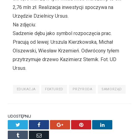
2,76 mln zł. Realizacja inwestycji spoczywa na
Urzędzie Dzielnicy Ursus.
Na zdjęciu:
Sadzenie dębu jako symbol rozpoczęcia prac.
Pracują od lewej: Urszula Kierzkowska, Michał
Olszewski, Wiesław Krzemień. Odwrócony tyłem
przytrzymuje drzewo Kazimierz Sternik. Fot. UD
Ursus.
EDUKACJA
FEATURED
PRZYRODA
SAMORZĄD
UDOSTĘPNIJ
Twitter
Facebook
Google+
Pinterest
LinkedIn
Tumblr
Email