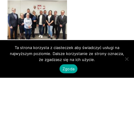
Rada Osiedla Augustówka
Ta strona korzysta z ciasteczek aby świadczyć usługi na
najwyższym poziomie. Dalsze korzystanie ze strony oznacza,
11 czerwca 2026
że zgadzasz się na ich użycie.
Zgoda