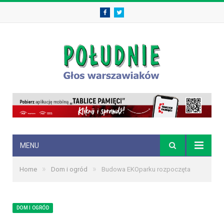
Facebook
Twitter
MENU
»
»
Home
Dom i ogród
Budowa EKOparku rozpoczęta
DOM I OGRÓD