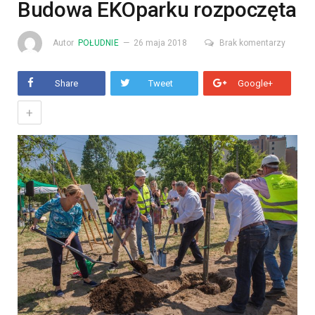
Budowa EKOparku rozpoczęta
Autor
POŁUDNIE
26 maja 2018
Brak komentarzy
Share
Tweet
Google+
+