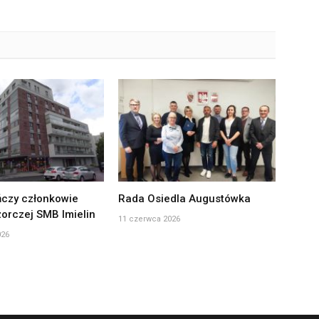
czy członkowie
Rada Osiedla Augustówka
orczej SMB Imielin
11 czerwca 2026
026