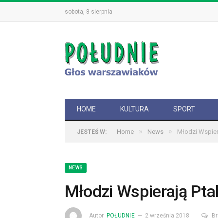
sobota, 8 sierpnia
HOME
KULTURA
SPORT
»
»
Home
News
Młodzi Wspier
JESTEŚ W:
NEWS
Młodzi Wspierają Pta
Autor
POŁUDNIE
2 września 2018
Br