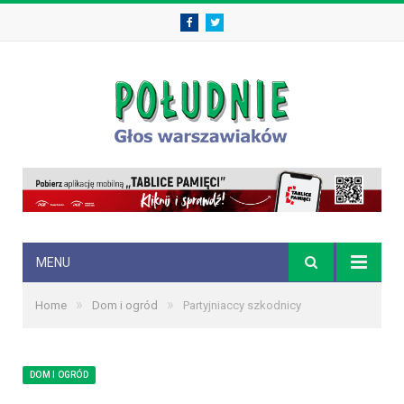
Facebook
Twitter
MENU
»
»
Home
Dom i ogród
Partyjniaccy szkodnicy
DOM I OGRÓD