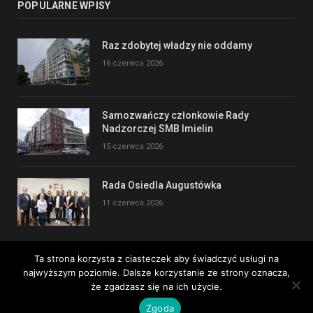
POPULARNE WPISY
Raz zdobytej władzy nie oddamy
16 czerwca 2026
Samozwańczy członkowie Rady
Nadzorczej SMB Imielin
15 czerwca 2026
Rada Osiedla Augustówka
11 czerwca 2026
Ta strona korzysta z ciasteczek aby świadczyć usługi na
najwyższym poziomie. Dalsze korzystanie ze strony oznacza,
Copyright © 2017
że zgadzasz się na ich użycie.
Zgoda
Kontakt