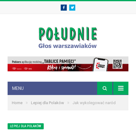
Facebook
Twitter
MENU
»
»
Home
Lepiej dla Polaków
Jak wykolegować naród
LEPIEJ DLA POLAKÓW