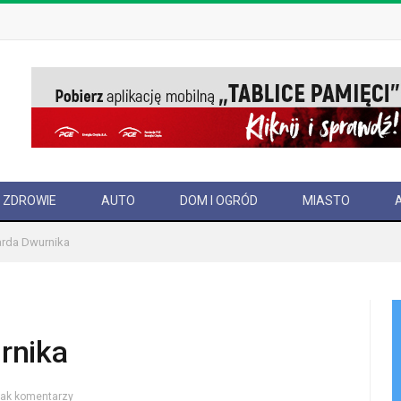
ZDROWIE
AUTO
DOM I OGRÓD
MIASTO
rda Dwurnika
rnika
rak komentarzy