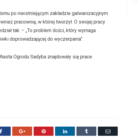
omu po nieistniejącym zakładzie galwanizacyjnym
również pracownię, w której tworzył. O swojej pracy
iał tak: – „To problem ilości, który wymaga
rówki doprowadzającej do wyczerpania”.
Miasta Ogrodu Sadyba znajdowały się prace
Facebook
Google+
Pinterest
LinkedIn
Tumblr
Email