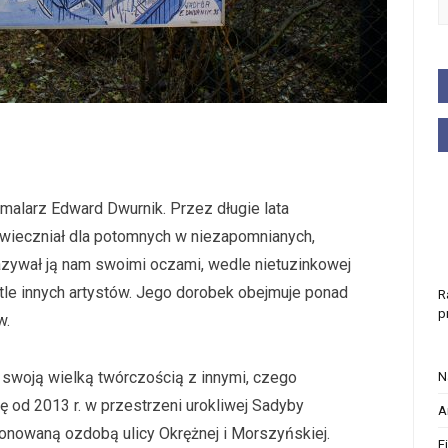
a malarz Edward Dwurnik. Przez długie lata
uwieczniał dla potomnych w niezapomnianych,
azywał ją nam swoimi oczami, wedle nietuzinkowej
a tle innych artystów. Jego dorobek obejmuje ponad
R
p
w.
lić swoją wielką twórczością z innymi, czego
N
 od 2013 r. w przestrzeni urokliwej Sadyby
A
ionowaną ozdobą ulicy Okrężnej i Morszyńskiej.
F