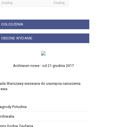
OGŁOSZENIA
OBECNE WYDANIE
Archiwum nowe - od 21 grudnia 2017
ada Warszawy wezwana do usunięcia naruszenia
rawa
agrody Południa
rchiwalia
irmy Godne Zaufania