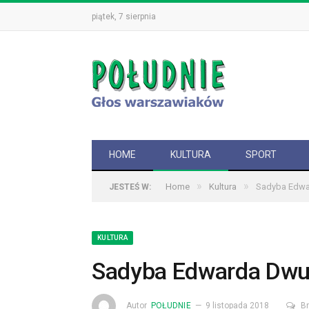
piątek, 7 sierpnia
HOME
KULTURA
SPORT
»
»
Home
Kultura
Sadyba Edwa
JESTEŚ W:
KULTURA
Sadyba Edwarda Dwu
Autor
POŁUDNIE
9 listopada 2018
B