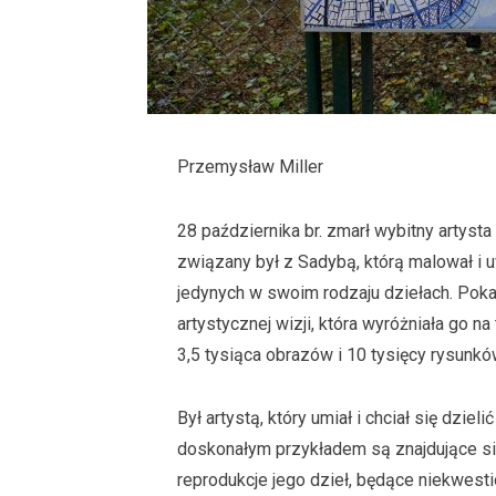
Przemysław Miller
28 października br. zmarł wybitny artyst
związany był z Sadybą, którą malował i 
jedynych w swoim rodzaju dziełach. Pok
artystycznej wizji, która wyróżniała go n
3,5 tysiąca obrazów i 10 tysięcy rysunkó
Był artystą, który umiał i chciał się dzie
doskonałym przykładem są znajdujące się
reprodukcje jego dzieł, będące niekwest