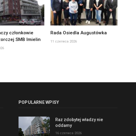
czy członkowie
Rada Osiedla Augustówka
orczej SMB Imielin
11 czerwca 2026
026
POPULARNE WPISY
Raz zdobytej władzy nie
oddamy
16 czerwca 2026