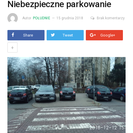
Niebezpieczne parkowanie
Autor
POŁUDNIE
15 grudnia 2018
Brak komentarzy
Share
Tweet
Google+
+