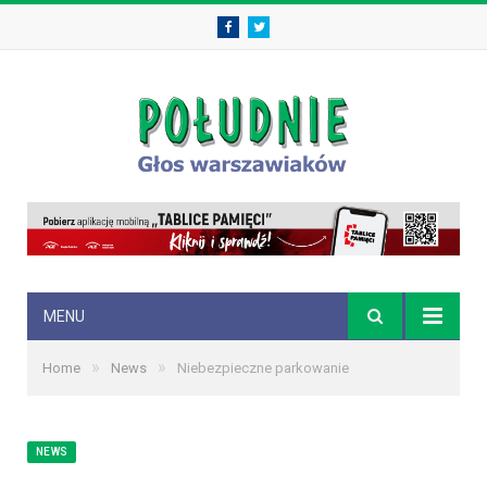
Facebook
Twitter
MENU
»
»
Home
News
Niebezpieczne parkowanie
NEWS