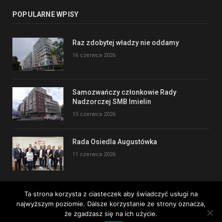
POPULARNE WPISY
Raz zdobytej władzy nie oddamy
16 czerwca 2026
Samozwańczy członkowie Rady
Nadzorczej SMB Imielin
15 czerwca 2026
Rada Osiedla Augustówka
11 czerwca 2026
Ta strona korzysta z ciasteczek aby świadczyć usługi na
najwyższym poziomie. Dalsze korzystanie ze strony oznacza,
Copyright © 2017
że zgadzasz się na ich użycie.