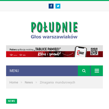
Facebook
Twitter
MENU
»
»
Home
News
Zmagania mundurowych
NEWS