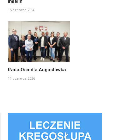
Imielin
15 czerwca 2026
Rada Osiedla Augustówka
11 czerwca 2026