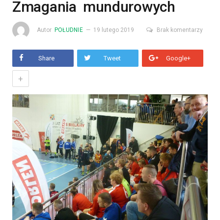
Zmagania mundurowych
Autor
POŁUDNIE
19 lutego 2019
Brak komentarzy
Share
Tweet
Google+
+