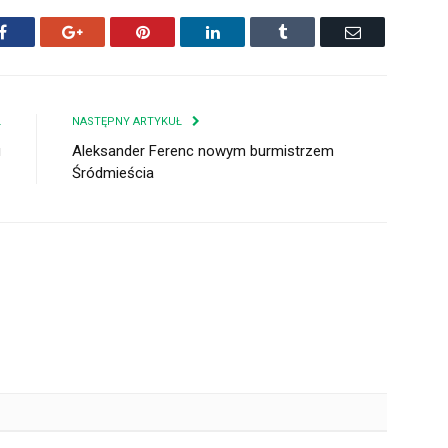
Facebook
Google+
Pinterest
LinkedIn
Tumblr
Email
Ł
NASTĘPNY ARTYKUŁ
u
Aleksander Ferenc nowym burmistrzem
Śródmieścia