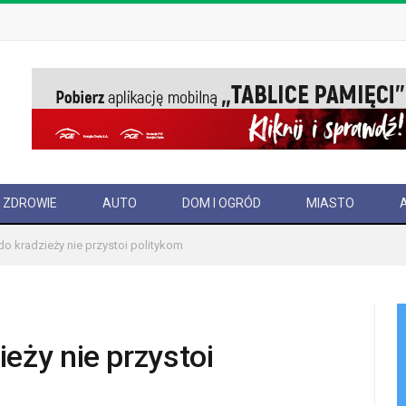
ZDROWIE
AUTO
DOM I OGRÓD
MIASTO
o kradzieży nie przystoi politykom
eży nie przystoi