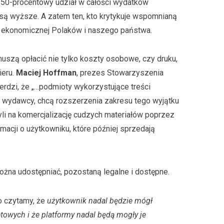
a 50-procentowy udział w całości wydatków
 są wyższe. A zatem ten, kto krytykuje wspomnianą
i ekonomicznej Polaków i naszego państwa.
szą opłacić nie tylko koszty osobowe, czy druku,
ieru.
Maciej Hoffman
, prezes Stowarzyszenia
rdzi, że „…podmioty wykorzystujące treści
i wydawcy, chcą rozszerzenia zakresu tego wyjątku
li na komercjalizację cudzych materiałów poprzez
macji o użytkowniku, które później sprzedają
 można udostępniać, pozostaną legalne i dostępne.
o czytamy, że
użytkownik nadal będzie mógł
etowych i że platformy nadal będą mogły je