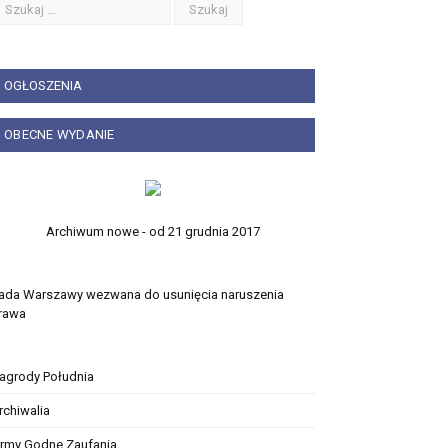
OGŁOSZENIA
OBECNE WYDANIE
Archiwum nowe - od 21 grudnia 2017
ada Warszawy wezwana do usunięcia naruszenia
rawa
agrody Południa
rchiwalia
irmy Godne Zaufania