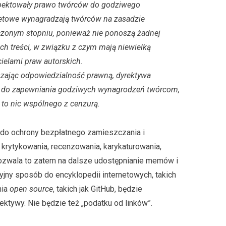
pektowały prawo twórców do godziwego
netowe wynagradzają twórców na zasadzie
iczonym stopniu, ponieważ nie ponoszą żadnej
ch treści, w związku z czym mają niewielką
ielami praw autorskich.
szając odpowiedzialność prawną, dyrektywa
we do zapewniania godziwych wynagrodzeń twórcom,
a to nic wspólnego z cenzurą.
o ochrony bezpłatnego zamieszczania i
 krytykowania, recenzowania, karykaturowania,
Pozwala to zatem na dalsze udostępnianie memów i
jny sposób do encyklopedii internetowych, takich
nia
open source
, takich jak GitHub, będzie
ktywy. Nie będzie też „podatku od linków”.