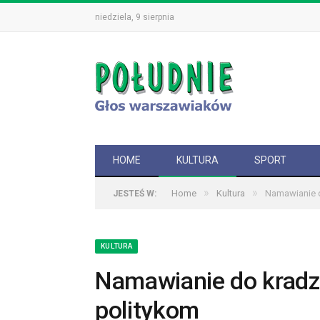
niedziela, 9 sierpnia
HOME
KULTURA
SPORT
»
»
Home
Kultura
Namawianie d
JESTEŚ W:
KULTURA
Namawianie do kradzi
politykom