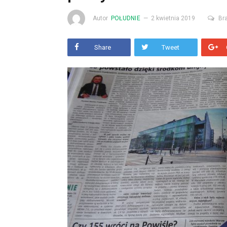
Autor
POŁUDNIE
2 kwietnia 2019
Br
Share
Tweet