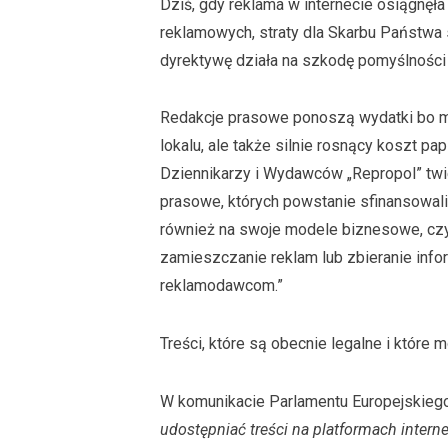
Dziś, gdy reklama w internecie osiągnęł
reklamowych, straty dla Skarbu Państwa
dyrektywę działa na szkodę pomyślnośc
Redakcje prasowe ponoszą wydatki bo mu
lokalu, ale także silnie rosnący koszt pap
Dziennikarzy i Wydawców „Repropol” twie
prasowe, których powstanie sfinansowal
również na swoje modele biznesowe, czy
zamieszczanie reklam lub zbieranie infor
reklamodawcom.”
Treści, które są obecnie legalne i które
W komunikacie Parlamentu Europejskieg
udostępniać treści na platformach intern