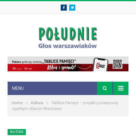
Facebook
Twitter
MENU
»
»
Home
Kultura
Tablice Pamięci – projekt poświęcony
cywilnym ofiarom Warszawy
KULTURA