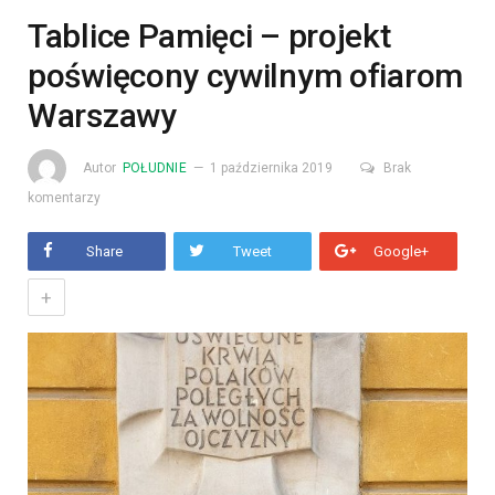
Tablice Pamięci – projekt
poświęcony cywilnym ofiarom
Warszawy
Autor
POŁUDNIE
1 października 2019
Brak
komentarzy
Share
Tweet
Google+
+