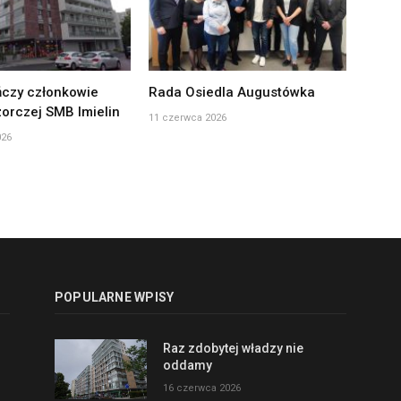
czy członkowie
Rada Osiedla Augustówka
orczej SMB Imielin
11 czerwca 2026
026
POPULARNE WPISY
Raz zdobytej władzy nie
oddamy
16 czerwca 2026