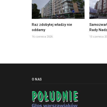
Raz zdobytej władzy nie
Samozwań
oddamy
Rady Nadz
16 czerwca 2026
15 czerwca 2
O NAS