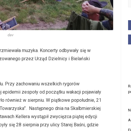
dav
zbrzmiewała muzyka. Koncerty odbywały się w
zowanego przez Urząd Dzielnicy i Bielański
ędu. Przy zachowaniu wszelkich rygorów
R
 epidemii zespoły od początku wakacji pojawiały
p
yło również w sierpniu. W piątkowe popołudnie, 21
a Towarzyska”. Następnego dnia na Skalbmierskiej
N
tawach Kellera wystąpił zwycięzca piątej edycji
A
ły się 28 sierpnia przy ulicy Starej Baśni, gdzie
F