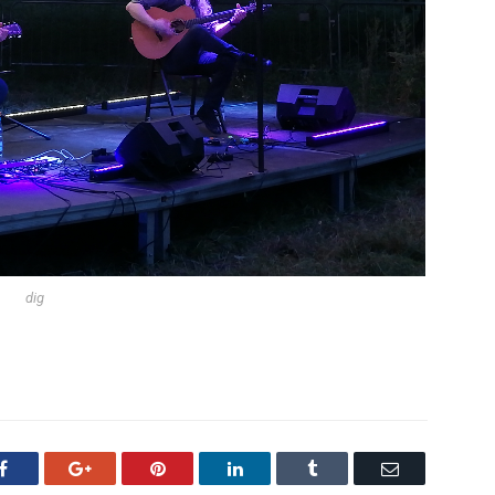
dig
Facebook
Google+
Pinterest
LinkedIn
Tumblr
Email