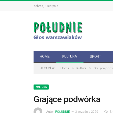
sobota, 8 sierpnia
HOME
KULTURA
SPORT
»
»
Home
Kultura
Grające po
JESTEŚ W:
KULTURA
Grające podwórka
Autor
POŁUDNIE
3 września 2020
Br