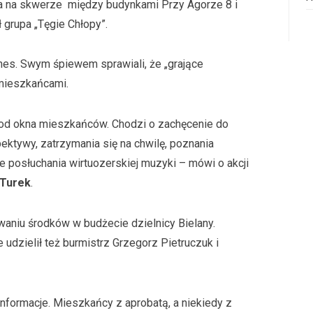
nia na skwerze między budynkami Przy Agorze 8 i
 grupa „Tęgie Chłopy”.
gnes. Swym śpiewem sprawiali, że „grające
mieszkańcami.
pod okna mieszkańców. Chodzi o zachęcenie do
ektywy, zatrzymania się na chwilę, poznania
e posłuchania wirtuozerskiej muzyki – mówi o akcji
 Turek
.
aniu środków w budżecie dzielnicy Bielany.
e udzielił też burmistrz Grzegorz Pietruczuk i
formacje. Mieszkańcy z aprobatą, a niekiedy z