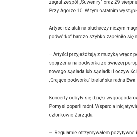
zagrał zespół „Suweniry” oraz 29 sierp
Przy Agorze 10. W tym ostatnim wystąpił
Artyści działali na słuchaczy niczym ma
podwórko” bardzo szybko zapełniło się 
– Artyści przyjeżdżają z muzyką wręcz 
spojrzenia na podwórka ze świeżej persp
nowego sąsiada lub sąsiadki i oczywiści
„Grające podwórka” bielańska radna
Ewa
Koncerty odbyły się dzięki wygospodarow
Pomysł poparli radni. Wsparcia inicjatywi
członkowie Zarządu.
– Regularnie otrzymywałem pozytywne in