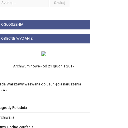
OGŁOSZENIA
OBECNE WYDANIE
Archiwum nowe - od 21 grudnia 2017
ada Warszawy wezwana do usunięcia naruszenia
rawa
agrody Południa
rchiwalia
irmy Godne Zaufania