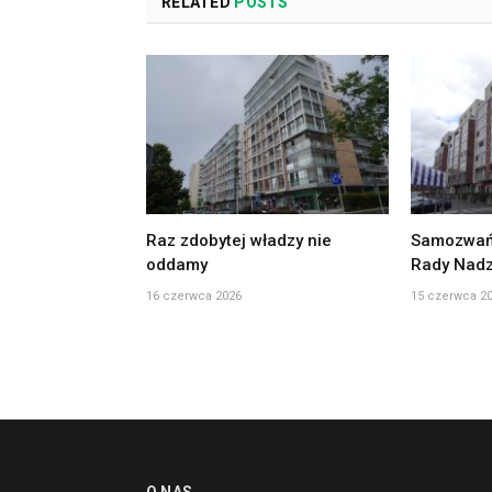
RELATED
POSTS
Raz zdobytej władzy nie
Samozwań
oddamy
Rady Nadz
16 czerwca 2026
15 czerwca 2
O NAS