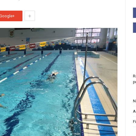
+
Google+
R
p
N
A
F