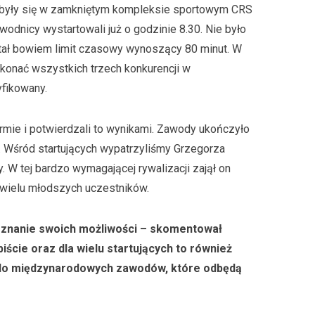
dbyły się w zamkniętym kompleksie sportowym CRS
wodnicy wystartowali już o godzinie 8.30. Nie było
tał bowiem limit czasowy wynoszący 80 minut. W
konać wszystkich trzech konkurencji w
fikowany.
ormie i potwierdzali to wynikami. Zawody ukończyło
 Wśród startujących wypatrzyliśmy Grzegorza
. W tej bardzo wymagającej rywalizacji zajął on
 wielu młodszych uczestników.
poznanie swoich możliwości – skomentował
ście oraz dla wielu startujących to również
 do międzynarodowych zawodów, które odbędą