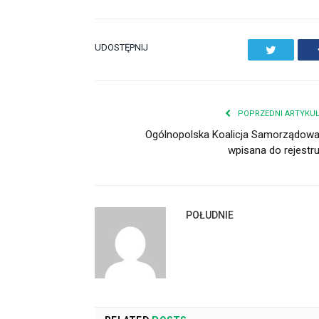
UDOSTĘPNIJ
Twitter
POPRZEDNI ARTYKU
Ogólnopolska Koalicja Samorządow
wpisana do rejestr
POŁUDNIE