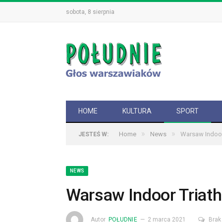
sobota, 8 sierpnia
HOME
KULTURA
SPORT
»
»
Home
News
Warsaw Indoor
JESTEŚ W:
NEWS
Warsaw Indoor Triat
Autor
POŁUDNIE
2 marca 2021
Brak