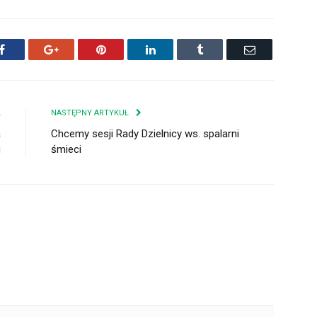
Facebook
Google+
Pinterest
LinkedIn
Tumblr
Email
Ł
NASTĘPNY ARTYKUŁ
a
Chcemy sesji Rady Dzielnicy ws. spalarni
u
śmieci