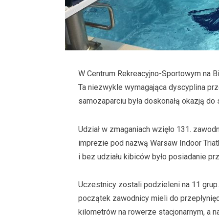
W Centrum Rekreacyjno-Sportowym na Bie
Ta niezwykle wymagająca dyscyplina prz
samozaparciu była doskonałą okazją do
Udział w zmaganiach wzięło 131. zawod
imprezie pod nazwą Warsaw Indoor Triath
i bez udziału kibiców było posiadanie pr
Uczestnicy zostali podzieleni na 11 gru
początek zawodnicy mieli do przepłynię
kilometrów na rowerze stacjonarnym, a na