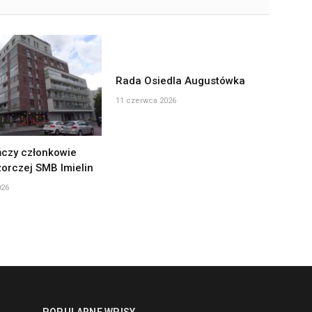
Rada Osiedla Augustówka
11 czerwca 2026
czy członkowie
orczej SMB Imielin
026
POPULARNE WPISY