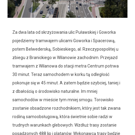
Za dwa lata od skrzyżowania ulic Puławskiej i Goworka
pojedziemy tramwajem ulicami Goworka i Spacerową,
potem Belwederską, Sobieskiego, al. Rzeczypospolitej u
zbiegu z Branickiego w Wilanowie zachodnim. Przejazd
tramwajem z Wilanowa do stacji metra Centrum potrwa
30 minut. Teraz samochodem w korku tą odległość
pokonuje się w 45 minut. A zatem będzie szybciej, taniej i
z dbałością o środowisko naturalne. Im mniej
samochodów w mieście tym mniej smogu. Torowisko
zostanie obsadzone rozchodnikiem, który jest tak zwana
rośliną samoobsługową, która świetnie sobie radzi w
trudnych warunkach glebowych. Wzdłuż trasy zostanie
posadzonych 488 lip i platanów. Wykonawcą trasy będzie