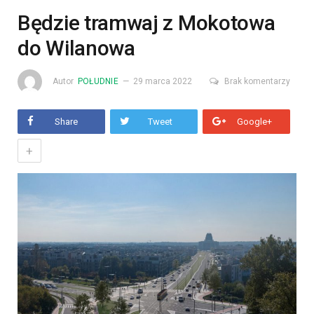
Będzie tramwaj z Mokotowa
do Wilanowa
Autor
POŁUDNIE
29 marca 2022
Brak komentarzy
Share
Tweet
Google+
+