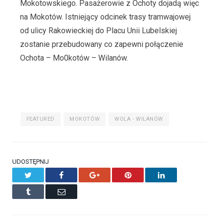
Mokotowskiego. Pasażerowie z Ochoty dojadą więc
na Mokotów. Istniejący odcinek trasy tramwajowej
od ulicy Rakowieckiej do Placu Unii Lubelskiej
zostanie przebudowany co zapewni połączenie
Ochota – Mo0kotów – Wilanów.
FEATURED
MOKOTÓW
WOLA - WILANÓW
UDOSTĘPNIJ
Twitter
Facebook
Google+
Pinterest
LinkedIn
Tumblr
Email