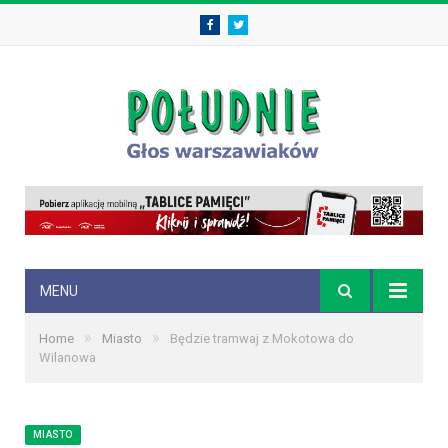
Facebook
Twitter
MENU
»
»
Home
Miasto
Będzie tramwaj z Mokotowa do
Wilanowa
MIASTO