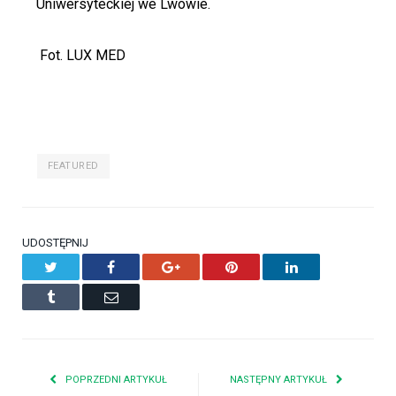
Uniwersyteckiej we Lwowie.
Fot. LUX MED
FEATURED
UDOSTĘPNIJ
Twitter
Facebook
Google+
Pinterest
LinkedIn
Tumblr
Email
POPRZEDNI ARTYKUŁ
NASTĘPNY ARTYKUŁ