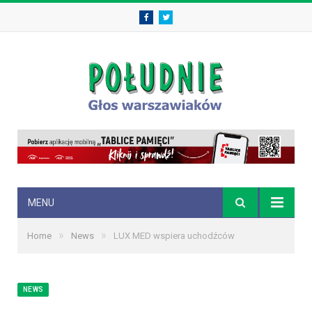
Facebook
Twitter
MENU
»
»
Home
News
LUX MED wspiera uchodźców
NEWS