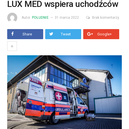
LUX MED wspiera uchodźców
Autor
POŁUDNIE
31 marca 2022
Brak komentarzy
Share
Tweet
Google+
+