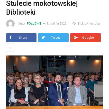
Stulecie mokotowskiej
Biblioteki
Autor
POŁUDNIE
4 grudnia 2022
Brak komentarzy
Share
Tweet
Google+
+