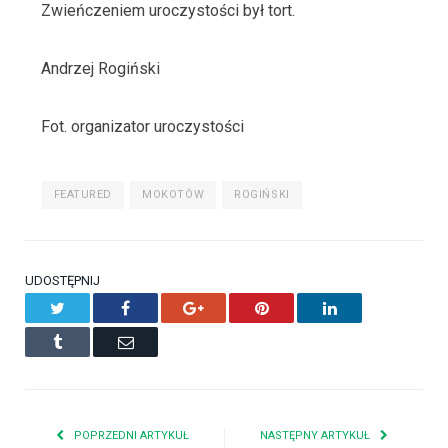
Zwieńczeniem uroczystości był tort.
Andrzej Rogiński
Fot. organizator uroczystości
FEATURED
MOKOTÓW
ROGIŃSKI
UDOSTĘPNIJ
Twitter
Facebook
Google+
Pinterest
LinkedIn
Tumblr
Email
POPRZEDNI ARTYKUŁ
NASTĘPNY ARTYKUŁ