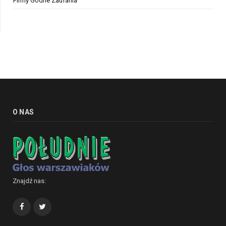
Firmy Godne Zaufania
O NAS
Znajdź nas:
Facebook
Twitter