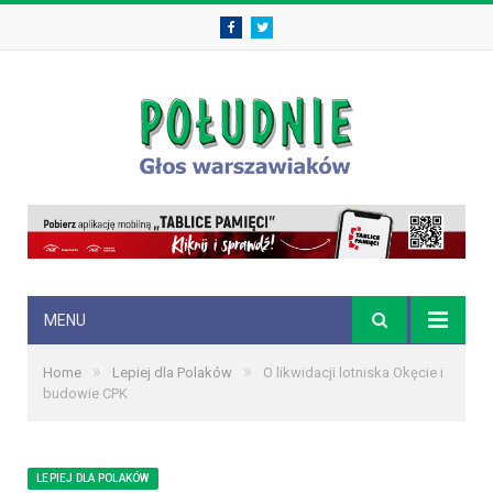
Facebook
Twitter
MENU
»
»
Home
Lepiej dla Polaków
O likwidacji lotniska Okęcie i
budowie CPK
LEPIEJ DLA POLAKÓW