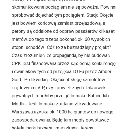
skomunikowane pociągiem nie są poważni. Powinni
spróbować dojechać tym pociągiem. Stacja Okęcie
jest bowiem końcową zamiast przejazdową, a
perony są oddalone od odpraw pasażerów kilkaset
metrów, do tego trzeba pokonać ok. 60 wysokich
stopni schodów. Cóż to za beznadziejny projekt?
Czas zrozumieć, że propaganda, by nie budować
CPK, jest finansowana przez sąsiednią konkurencję
i cwaniaków tych od przejęcia LOT-u przez Amber
Gold. Po likwidacji Okęcia obsługę samolotów
rządowych i VIP, czyli powietrznych taksówek
prywatnych mogłoby przejąć lotnisko Babice lub
Modlin. Jeśli lotnisko zostanie zlikwidowane
Warszawa uzyska ok. 1000 ha gruntów do nowego
zagospodarowania. Będą tam mogły powstawać
hotele, parki biznesu, mieszkania, tereny