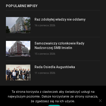
POPULARNE WPISY
Raz zdobytej władzy nie oddamy
16 czerwca 2026
Samozwańczy członkowie Rady
Nadzorczej SMB Imielin
15 czerwca 2026
Rada Osiedla Augustówka
11 czerwca 2026
Ta strona korzysta z ciasteczek aby świadczyć usługi na
najwyższym poziomie. Dalsze korzystanie ze strony oznacza,
Copyright © 2017
że zgadzasz się na ich użycie.