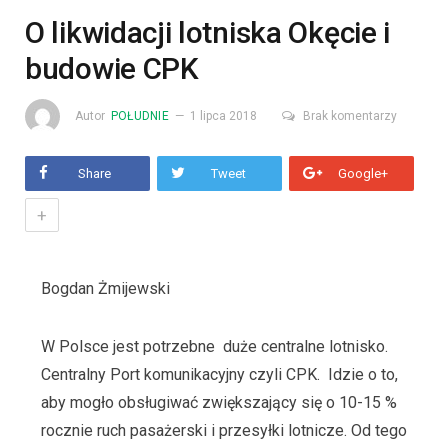
O likwidacji lotniska Okęcie i
budowie CPK
Autor
POŁUDNIE
1 lipca 2018
Brak komentarzy
Share
Tweet
Google+
+
Bogdan Żmijewski
W Polsce jest potrzebne duże centralne lotnisko.
Centralny Port komunikacyjny czyli CPK. Idzie o to,
aby mogło obsługiwać zwiększający się o 10-15 %
rocznie ruch pasażerski i przesyłki lotnicze. Od tego