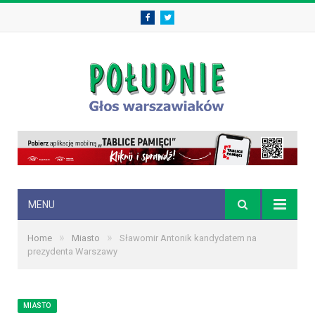
Facebook
Twitter
MENU
»
»
Home
Miasto
Sławomir Antonik kandydatem na
prezydenta Warszawy
MIASTO