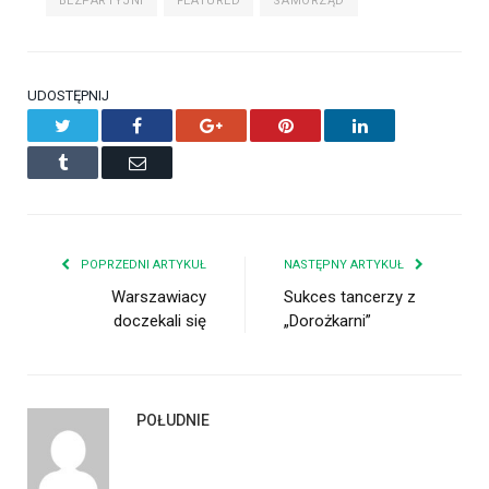
BEZPARTYJNI
FEATURED
SAMORZĄD
UDOSTĘPNIJ
Twitter
Facebook
Google+
Pinterest
LinkedIn
Tumblr
Email
POPRZEDNI ARTYKUŁ
NASTĘPNY ARTYKUŁ
Warszawiacy
Sukces tancerzy z
doczekali się
„Dorożkarni”
POŁUDNIE